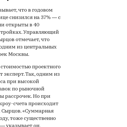
ывает, что в годовом
ице снизился на 37% — с
ли открыты в 40
остройках. Управляющий
рцов отмечает, что
 одним из центральных
оек Москвы.
й стоимостью проектного
 эксперт. Так, одним из
са при высокой
тавок по рыночной
ы рассрочек. Но при
скроу-счета происходит
н Сырцов. «Суммарная
оду, тоже существенно
 — указывает он,