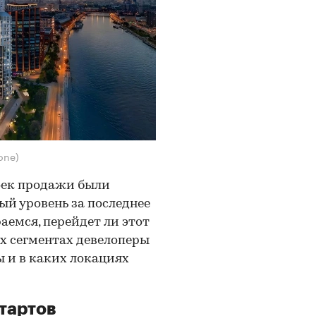
one)
роек продажи были
й уровень за последнее
аемся, перейдет ли этот
ых сегментах девелоперы
 и в каких локациях
тартов