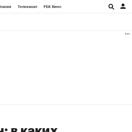
пании
Телеканал
РБК Вино
ациональные проекты
Город
аншизы
Газета
ка
Бизнес
: в каких