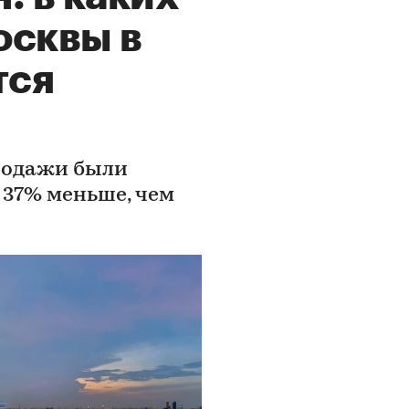
осквы в
тся
продажи были
 37% меньше, чем