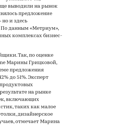
аще выводили на рынок
лнялось предложение
 но и здесь
 По данным «Метриум»,
чных комплексах бизнес-
щики. Так, по оценке
one Марины Грицковой,
ъеме предложения
42% до 51%. Эксперт
 продуктовых
результате на рынке
ек, включающих
тик, таких как малое
отолки, дизайнерское
лучаев, отмечает Марина