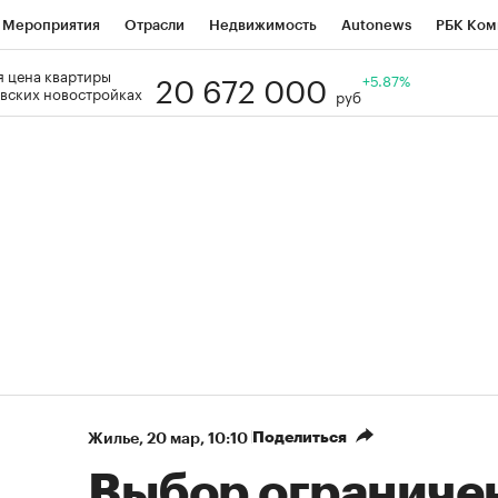
Мероприятия
Отрасли
Недвижимость
Autonews
РБК Ком
20 672 000
 цена квартиры
Образование
РБК Курсы
РБК Life
Тренды
+5.87%
Визионеры
Н
вских новостройках
руб
Дискуссионный клуб
Исследования
Кредитные рейтинги
Фр
Спецпроекты
Проверка контрагентов
Политика
Экономи
к наличной валюты
Поделиться
Жилье
⁠,
20 мар, 10:10
Выбор ограничен