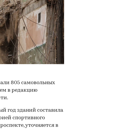
вали 805 самовольных
шем в редакцию
ти.
ый год зданий составила
орией спортивного
оспекте, уточняется в