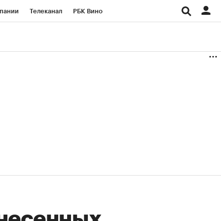
пании
Телеканал
РБК Вино
ациональные проекты
Город
аншизы
Газета
ка
Бизнес
снесенных