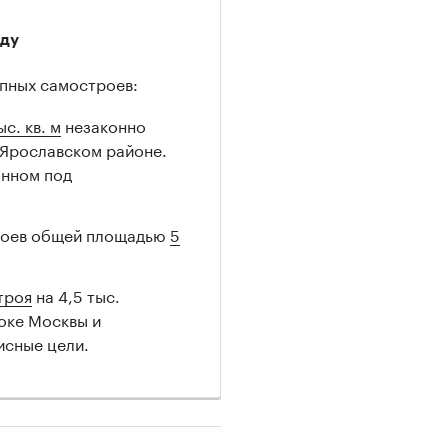
оду
упных самостроев:
ыс. кв. м
незаконно
 Ярославском районе.
анном под
троев общей площадью
5
троя
на 4,5 тыс.
токе Москвы и
исные цели.