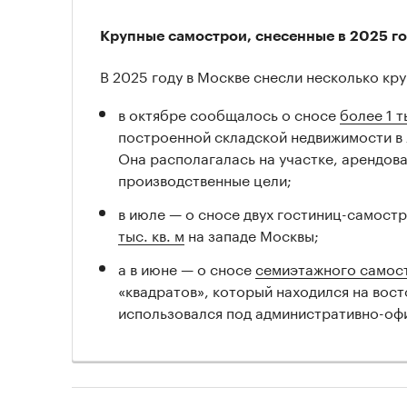
Крупные самострои, снесенные в 2025 г
В 2025 году в Москве снесли несколько кр
в октябре сообщалось о сносе
более 1 т
построенной складской недвижимости в
Она располагалась на участке, арендов
производственные цели;
в июле — о сносе двух гостиниц-самос
тыс. кв. м
на западе Москвы;
а в июне — о сносе
семиэтажного самос
«квадратов», который находился на вос
использовался под административно-оф