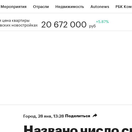
Мероприятия
Отрасли
Недвижимость
Autonews
РБК Ком
20 672 000
 цена квартиры
Образование
РБК Курсы
РБК Life
Тренды
+5.87%
Визионеры
Н
вских новостройках
руб
Дискуссионный клуб
Исследования
Кредитные рейтинги
Фр
Спецпроекты
Проверка контрагентов
Политика
Экономи
к наличной валюты
Поделиться
Город
⁠,
28 янв, 13:28
Названо число 