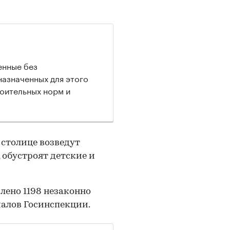
енные без
назначенных для этого
роительных норм и
 столице возведут
 обустроят детские и
лено 1198 незаконно
иалов Госинспекции.