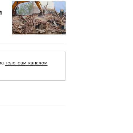
и
 за
телеграм-каналом