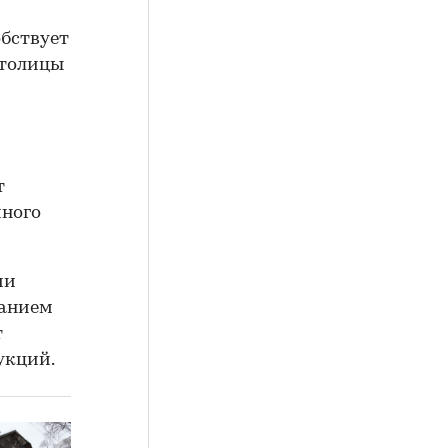
бствует
столицы
т
йного
ии
ванием
т
укций.