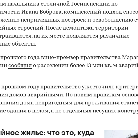
ам начальника столичной Госинспекции по
мости Ивана Боброва, комплексный подход спосо
ажению неприглядных построек и освобождению 
ийных строений. После демонтажа территории
траиваются, на их месте появляются различные
ные объекты.
 прошлого года вице-премьер правительства Мара
лин
сообщил
о расселении более 13 млн кв. м авари
 прошлом году правительство
ужесточило
критер
ния домов аварийными. По новым правилам осно
знания дома непригодным для проживания стане
ие здания в целом, а не отдельных несущих констр
йное жилье: что это, куда