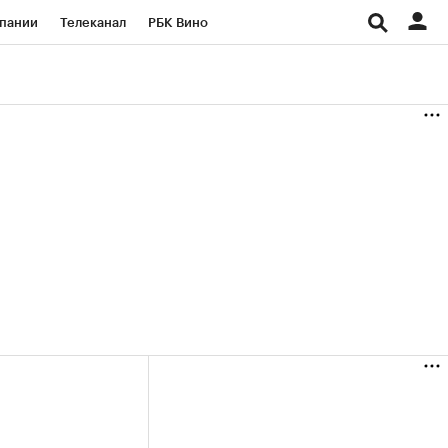
пании
Телеканал
РБК Вино
ациональные проекты
Город
аншизы
Газета
ка
Бизнес