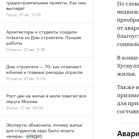
градостроительные проекты. Как они
По слов
выглядят
недвижи
Город, 07 авг, 12:05
преобр
от авар
Архитекторы и студенты создали
благоус
плакаты ко Дню строителя. Лучшие
работы
социаль
Отрасль, 07 авг, 11:36
В конце
Дню строителя — 70: как отмечают
Хуснул
юбилей и главные рекорды отрасли
жилья.
Отрасль, 07 авг, 11:04
Также в
Рост цен на жилье в июле охватил все
призна
округа Москвы
для при
Жилье, 07 авг, 09:34
состоян
Эксперты объяснили, почему жилье
для студентов надо было искать
Авари
«вчера»
РАДИО