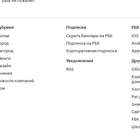
убрики
Подписки
РБК
илье
Скрыть баннеры на РБК
iOS
ород
Подписка на РБК
And
агород
Корпоративная подписка
AppG
еньги
Уведомления
Дру
изайн
RSS
Обл
нения
Кор
овости компаний
дом
ом
Хос
Рег
Зна
Сайт
РБК
Шко