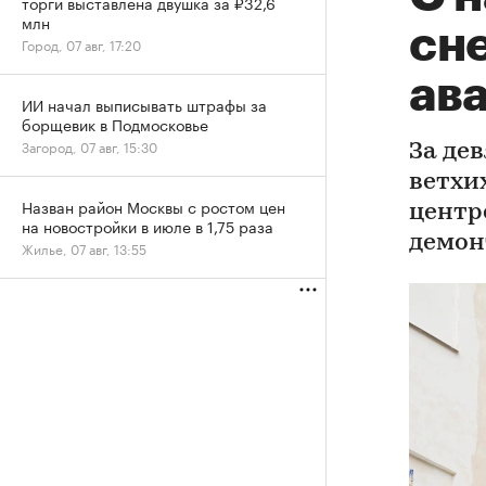
торги выставлена двушка за ₽32,6
млн
сн
Город, 07 авг, 17:20
ав
ИИ начал выписывать штрафы за
борщевик в Подмосковье
Загород, 07 авг, 15:30
За де
ветхих
Назван район Москвы с ростом цен
центр
на новостройки в июле в 1,75 раза
демон
Жилье, 07 авг, 13:55