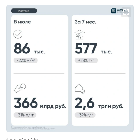
00:00
/
00:00
Фото: «Дом.РФ»