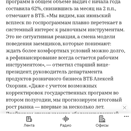
программ в общем объеме выдач с начала года
составила 62%, снизившись за месяц на 2 п.п.,
отмечают в ВТБ. «Мы видим, как июньский
всплеск по госпрограммам плавно перетекает в
системный интерес к рыночным инструментам.
Это не ситуативная реакция, а смена модели
поведения заемщиков, которые понимают:
ждать более комфортных условий можно долго,
а рефинансирование всегда остается рабочим
инструментом», — отметил старший вице-
президент, руководитель департамента
продуктов розничного бизнеса ВТБ Алексей
Охорзин. «Даже с учетом возможных
корректировок государственных программ во
втором полугодии, мы прогнозируем итоговый
рост рынка — впервые за несколько лет.
Драйвером станет именно сбалансированный
рыночный сегмент», — добавил банкир.
Лента
Радио
Офисы