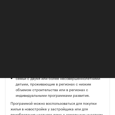
шести лет и семьям, воспитывающим
несовершеннолетнего ребенка с инвалидностью.
Также субсидированная ставка
распространяется на
отдельные регионы.
Воспользоваться обновленной семейной ипотекой
могут следующие категории заемщиков:
семьи, где есть хотя бы один ребенок в возрасте
до шести лет включительно;
семьи, где есть ребенок-инвалид;
семьи из малых городов (до 50 тыс. жителей), где
есть двое или более несовершеннолетних детей;
семьи с двумя или более несовершеннолетними
детьми, проживающие в регионах с низким
объемом строительства или в регионах с
индивидуальными программами развития.
Программой можно воспользоваться для покупки
жилья в новостройке у застройщика или для
приобретения частного дома с земельным участком