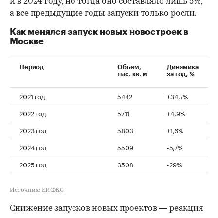
и в 2024 году, но тогда оно составляло лишь 5%,
а все предыдущие годы запуски только росли.
Как менялся запуск новых новостроек в
Москве
Период
Объем,
Динамика
тыс. кв. м
за год, %
2021 год
5442
+34,7%
2022 год
5711
+4,9%
2023 год
5803
+1,6%
2024 год
5509
-5,7%
2025 год
3508
-29%
Источник: ЕИСЖС
Снижение запусков новых проектов — реакция