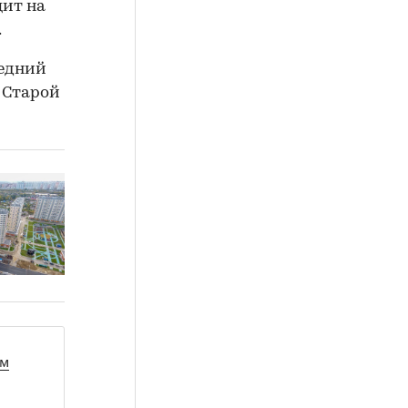
цит на
.
редний
 Старой
ом