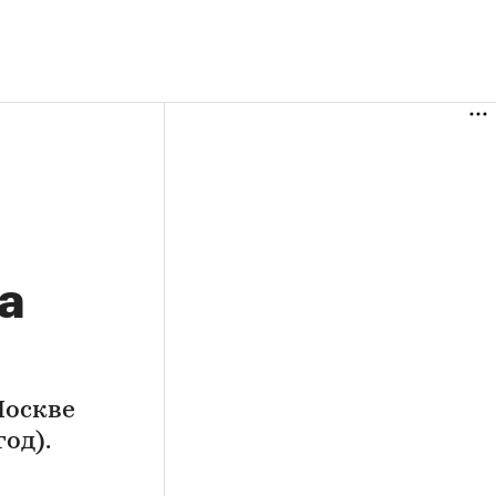
а
Москве
од).