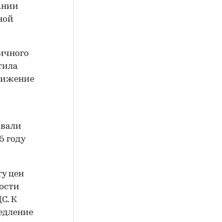
ании
ной
ичного
тила
снижение
овали
5 году
ту цен
ости
С. К
едление