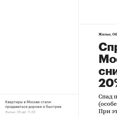
Жилье
⁠,
06
Сп
Мо
сни
20
Спад 
Квартиры в Москве стали
(особе
продаваться дороже и быстрее
При э
Жилье, 05 авг, 11:29