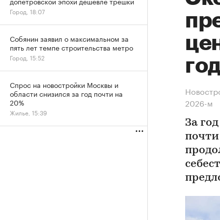
допетровской эпохи дешевле трешки
Город, 18:07
пр
цен
Собянин заявил о максимальном за
пять лет темпе строительства метро
Город, 15:52
го
Спрос на новостройки Москвы и
Новостро
области снизился за год почти на
2026-м
20%
Жилье, 15:39
За год
почти
продо
себес
предл