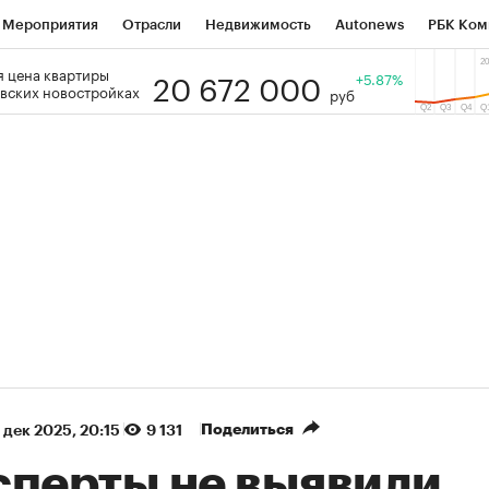
Мероприятия
Отрасли
Недвижимость
Autonews
РБК Ком
20 672 000
 цена квартиры
 РБК
РБК Образование
РБК Курсы
РБК Life
+5.87%
Тренды
Виз
вских новостройках
руб
ь
Крипто
РБК Бизнес-среда
Дискуссионный клуб
Исследо
зета
Спецпроекты СПб
Конференции СПб
Спецпроекты
кономика
Бизнес
Технологии и медиа
Финансы
Рынок на
(+87,45%)
(+30,24%)
 450
АФК «Система» ₽12
Купить
Ку
ПСБ к 29.07.27
прогноз БКС к 15.07.27
Поделиться
 дек 2025, 20:15
9 131
сперты не выявили