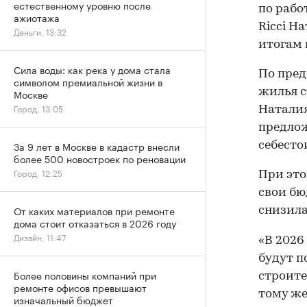
естественному уровню после
по рабо
ажиотажа
Ricci Н
Деньги, 13:32
итогам 
Сила воды: как река у дома стала
По пред
символом премиальной жизни в
жилья с
Москве
Город, 13:05
Наталия
предлож
За 9 лет в Москве в кадастр внесли
себесто
более 500 новостроек по реновации
Город, 12:25
При это
свои бю
От каких материалов при ремонте
снизилас
дома стоит отказаться в 2026 году
Дизайн, 11:47
«В 2026
будут п
Более половины компаний при
строите
ремонте офисов превышают
тому же
изначальный бюджет