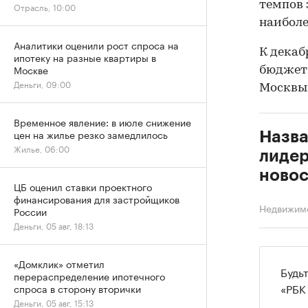
темпов 
Отрасль, 10:00
наиболе
Аналитики оценили рост спроса на
К декаб
ипотеку на разные квартиры в
Москве
бюджет 
Деньги, 09:00
Москв
Временное явление: в июле снижение
цен на жилье резко замедлилось
Назв
Жилье, 06:00
лидер
новос
ЦБ оценил ставки проектного
финансирования для застройщиков
Недвижим
России
Деньги, 05 авг, 18:13
«Домклик» отметил
Будь
перераспределение ипотечного
«РБК
спроса в сторону вторички
Деньги, 05 авг, 15:13