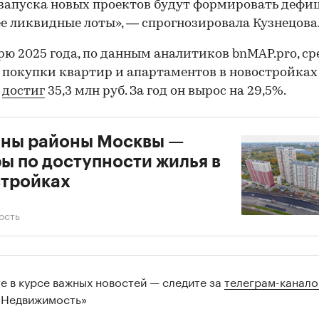
запуска новых проектов будут формировать дефи
е ликвидные лоты», — спрогнозировала Кузнецова
рю 2025 года, по данным аналитиков bnMAP.pro, с
покупки квартир и апартаментов в новостройках
ы
достиг
35,3 млн руб. За год он вырос на 29,5%.
аны районы Москвы —
00:00
/
00:00
ы по доступности жилья в
тройках
ость
те в курсе важных новостей — следите за
телеграм-канал
 Недвижимость»