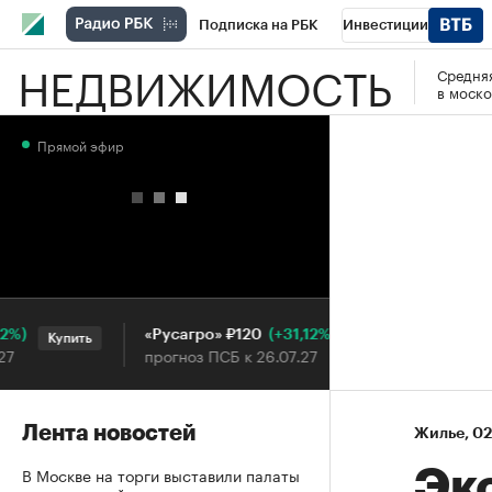
Подписка на РБК
Инвестиции
НЕДВИЖИМОСТЬ
Средняя
РБК Вино
Спорт
Школа управления
в моско
Национальные проекты
Город
Стил
Прямой эфир
Кредитные рейтинги
Франшизы
Га
Проверка контрагентов
Политика
Э
(+31,12%)
«Русагро» ₽120
Ozon ₽5
Купить
Купить
прогноз ПСБ к 26.07.27
прогноз 
Лента новостей
Жилье
⁠,
02
В Москве на торги выставили палаты
Эк