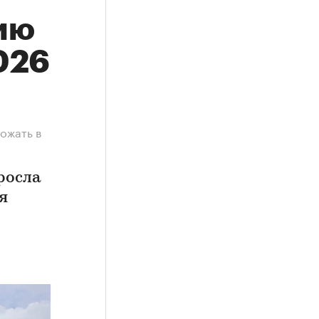
ию
026
ожать в
росла
я