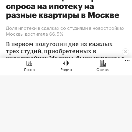
спроса на ипотеку на
разные квартиры в Москве
Доля ипотеки в сделках со студиями в новостройках
Москвы достигала 66,5%
В первом полугодии две из каждых
трех студий, приобретенных в
новостройках Москвы, были куплены в
ипотеку. В сегменте трешек ипотечных
Лента
Радио
Офисы
сделок менее половины, а среди
четырехкомнатных квартир — лишь
около четверти