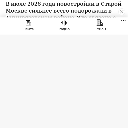
В июле 2026 года новостройки в Старой
Москве сильнее всего подорожали в
Тимирязевском районе. Это связано с
появлением в экспозиции нового
Лента
Радио
Офисы
проекта бизнес-класса
Фото: Elena Koromyslova / Shutterstock / FOTODOM