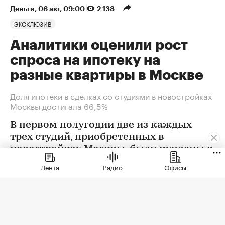
Деньги
⁠,
06 авг, 09:00
2 138
ЭКСКЛЮЗИВ
Аналитики оценили рост
спроса на ипотеку на
разные квартиры в Москве
Доля ипотеки в сделках со студиями в новостройках
Москвы достигала 66,5%
В первом полугодии две из каждых
трех студий, приобретенных в
новостройках Москвы, были куплены в
ипотеку. В сегменте трешек ипотечных
Лента
Радио
Офисы
сделок менее половины, а среди
четырехкомнатных квартир — лишь
около четверти