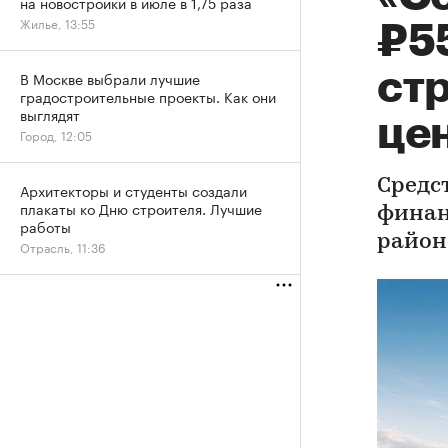
на новостройки в июле в 1,75 раза
Жилье, 13:55
₽5
ст
В Москве выбрали лучшие
градостроительные проекты. Как они
выглядят
це
Город, 12:05
Средс
Архитекторы и студенты создали
плакаты ко Дню строителя. Лучшие
финан
работы
район
Отрасль, 11:36