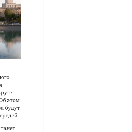
ного
я
круге
Об этом
ва будут
ередей.
станет