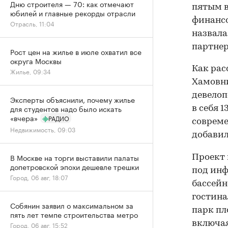
Дню строителя — 70: как отмечают
пятым в
юбилей и главные рекорды отрасли
финансо
Отрасль, 11:04
назвала
партнер
Рост цен на жилье в июле охватил все
округа Москвы
Как рас
Жилье, 09:34
Хамовни
девелоп
Эксперты объяснили, почему жилье
для студентов надо было искать
в себя 
«вчера»
РАДИО
совреме
Недвижимость, 09:03
добавил
В Москве на торги выставили палаты
Проект 
допетровской эпохи дешевле трешки
под инф
Город, 06 авг, 18:07
бассейн
гостина
Собянин заявил о максимальном за
парк пл
пять лет темпе строительства метро
включая
Город, 06 авг, 15:52