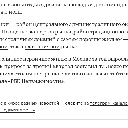
ные зоны отдыха, разбить площадки для командны
а и йоги.
ики — район Центрального административного ок
 По оценке экспертов рынка, район традиционно в
ги столичных локаций с самым дорогим жильем 
ном
, так и
на вторичном
рынке.
 элитное первичное жилье в Москве за год
выросл
ь, прирост за третий квартал составил 4%. Более 
нциях столичного рынка элитного жилья читайте 
але «РБК Недвижимости»
.
те в курсе важных новостей — следите за
телеграм-канал
 Недвижимость»