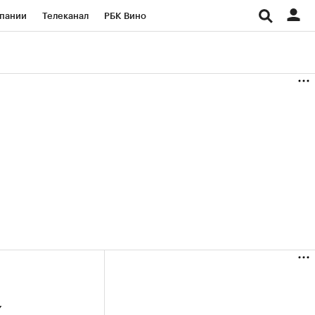
пании
Телеканал
РБК Вино
ациональные проекты
Город
аншизы
Газета
ка
Бизнес
x