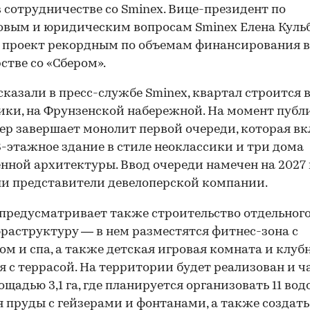
 сотрудничестве со Sminex. Вице-президент по
вым и юридическим вопросам Sminex Елена Куль
 проект рекордным по объемам финансирования в
стве со «Сбером».
сказали в пресс-службе Sminex, квартал строится 
ки, на Фрунзенской набережной. На момент пуб
ер завершает монолит первой очереди, которая в
13-этажное здание в стиле неоклассики и три дома
нной архитектуры. Ввод очереди намечен на 2027 
и представители девелоперской компании.
предусматривает также строительство отдельног
раструктуру — в нем разместятся фитнес-зона с
ом и спа, а также детская игровая комната и клуб
я с террасой. На территории будет реализован и 
ощадью 3,1 га, где планируется организовать 11 вод
 пруды с гейзерами и фонтанами, а также создать