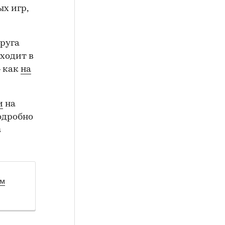
х игр,
руга
ходит в
— как
на
и
на
подробно
в
ом