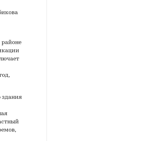
бикова
в районе
ликации
ключает
год,
о здания
ная
частный
оемов,