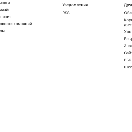
еньги
Уведомления
Дру
изайн
RSS
Обл
нения
Кор
овости компаний
дом
ом
Хос
Рег
Зна
Сайт
РБК
Шко