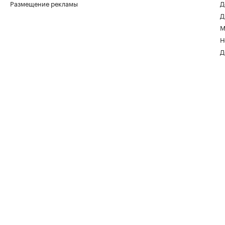
Размещение рекламы
Д
Д
М
Н
Д