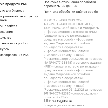
Политика в отношении обработки
гие продукты РБК
персональных данных
ако для бизнеса
Политика обработки файлов cookie
поративный регистратор
енов
© ООО «БИЗНЕСПРЕСС»,
АО «РОСБИЗНЕСКОНСАЛТИНГ»,
тинг сайтов
1995–2026
. Сообщения и материалы
.решения
информационного агентства «РБК»
(свидетельство о регистрации
комства
средства массовой информации
 знакомств podbor.ru
выдано Федеральной службой
по надзору в сфере связи,
 Курсы
информационных технологий
ла управления РБК
и массовых коммуникаций
(Роскомнадзор) 09.12.2015 за номером
ИА №ФС77-63848) и сетевого издания
«РБК» (свидетельство о регистрации
средства массовой информации
выдано Федеральной службой
по надзору в сфере связи,
информационных технологий
и массовых коммуникаций
(Роскомнадзор) 03.12.2021 за номером
ЭЛ №ФС77-82385) сопровождаются
пометкой «РБК».
realty@rbc.ru
18+
Владельцем сайта является