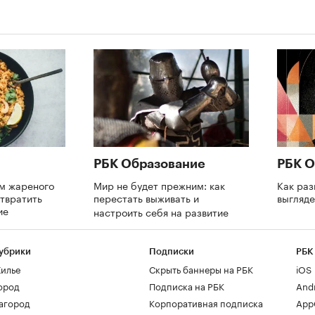
РБК Образование
РБК О
ом жареного
Мир не будет прежним: как
Как раз
твратить
перестать выживать и
выгляде
ие
настроить себя на развитие
убрики
Подписки
РБК
илье
Скрыть баннеры на РБК
iOS
ород
Подписка на РБК
And
агород
Корпоративная подписка
AppG