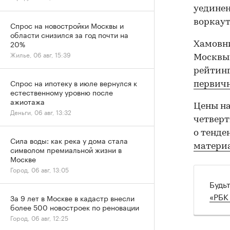
уединен
воркаут
Спрос на новостройки Москвы и
области снизился за год почти на
20%
Хамовн
Жилье, 06 авг, 15:39
Москвы.
рейтин
Спрос на ипотеку в июле вернулся к
первич
естественному уровню после
ажиотажа
Цены на
Деньги, 06 авг, 13:32
четверт
о тенде
Сила воды: как река у дома стала
матери
символом премиальной жизни в
Москве
Город, 06 авг, 13:05
Будь
«РБК
За 9 лет в Москве в кадастр внесли
более 500 новостроек по реновации
Город, 06 авг, 12:25