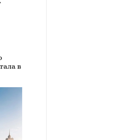
о
тала в