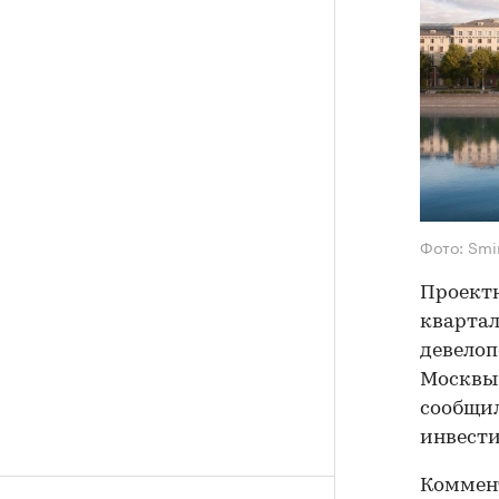
Фото: Smi
Проектн
квартал
девелоп
Москвы,
сообщил
инвести
Коммент