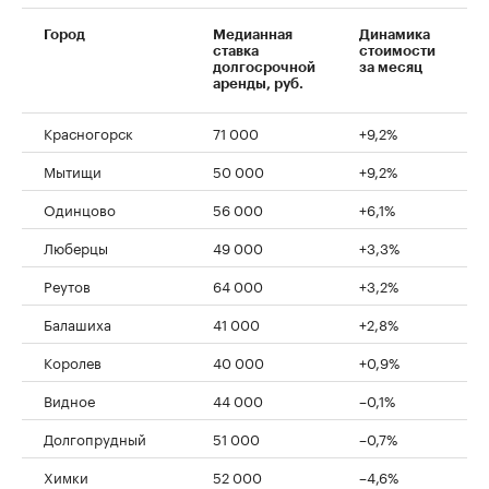
Город
Медианная
Динамика
ставка
стоимости
долгосрочной
за месяц
аренды, руб.
Красногорск
71 000
+9,2%
Мытищи
50 000
+9,2%
Одинцово
56 000
+6,1%
Люберцы
49 000
+3,3%
Реутов
64 000
+3,2%
Балашиха
41 000
+2,8%
Королев
40 000
+0,9%
Видное
44 000
–0,1%
Долгопрудный
51 000
–0,7%
Химки
52 000
–4,6%