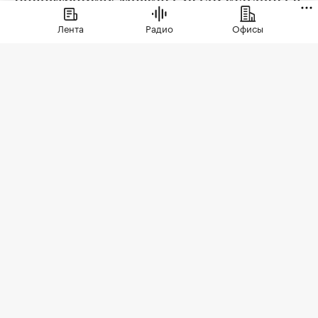
новостройках Москвы, были куплены в
ипотеку. В сегменте трешек ипотечных
Лента
Радио
Офисы
сделок менее половины, а среди
четырехкомнатных квартир — лишь
около четверти
Фото: LudaZuy / Shutterstock / FOTODOM
По итогам первого полугодия 2026 года доля