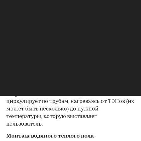
Холодно в квартире: почему, что делать и куда
жаловаться
Водяной теплый пол под ламинат
В качестве теплоносителя в водяных теплых
полах используют жидкость. Это специальный
состав наподобие автомобильного антифриза,
который не замерзает при отрицательной
температуре и разбавлен антикоррозийными
присадками. Система состоит из замкнутого
контура труб, расширительного бачка и
нагревательного котла. Жидкость постоянно
циркулирует по трубам, нагреваясь от ТЭНов (их
может быть несколько) до нужной
температуры, которую выставляет
пользователь.
Монтаж водяного теплого пола