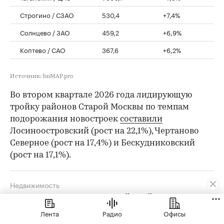
Строгино / СЗАО
530,4
+7,4%
Солнцево / ЗАО
459,2
+6,9%
Коптево / САО
367,6
+6,2%
Источник: bnMAP.pro
Во втором квартале 2026 года лидирующую
тройку районов Старой Москвы по темпам
подорожания новостроек
составили
Лосиноостровский (рост на 22,1%), Чертаново
Северное (рост на 17,4%) и Бескудниковский
(рост на 17,1%).
Недвижимость
Назван единственный район
Москвы, где новостройки дороже ₽3
Лента
Радио
Офисы
млн за кв. м