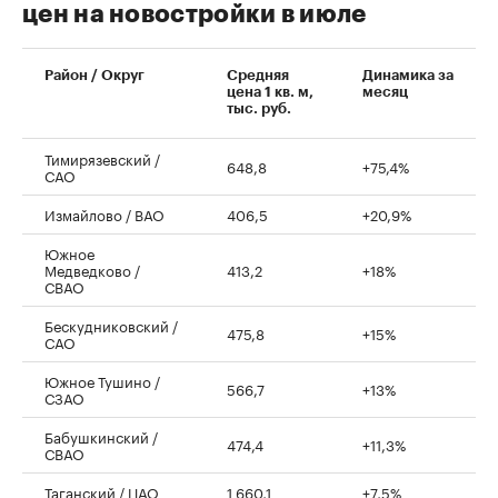
цен на новостройки в июле
00:00
/
00:00
Район / Округ
Средняя
Динамика за
цена 1 кв. м,
месяц
тыс. руб.
Тимирязевский /
648,8
+75,4%
САО
Измайлово / ВАО
406,5
+20,9%
Южное
Медведково /
413,2
+18%
СВАО
Бескудниковский /
475,8
+15%
САО
Южное Тушино /
566,7
+13%
СЗАО
Бабушкинский /
474,4
+11,3%
СВАО
Таганский / ЦАО
1 660,1
+7,5%