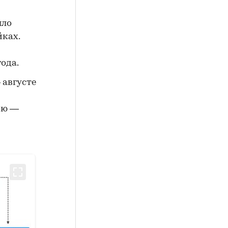
ыло
йках.
года.
 августе
арю —