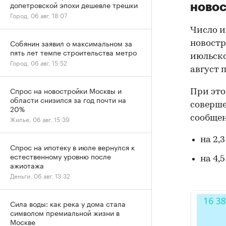
допетровской эпохи дешевле трешки
новос
Город, 06 авг, 18:07
Число и
Собянин заявил о максимальном за
новостр
пять лет темпе строительства метро
июльско
Город, 06 авг, 15:52
август п
Спрос на новостройки Москвы и
При это
области снизился за год почти на
соверше
20%
сообщен
Жилье, 06 авг, 15:39
на 2,3
Спрос на ипотеку в июле вернулся к
естественному уровню после
на 4,5
ажиотажа
Деньги, 06 авг, 13:32
Сила воды: как река у дома стала
символом премиальной жизни в
Москве