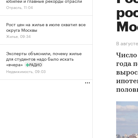
юбилей и главные рекорды отрасли
Отрасль, 11:04
рос
Мос
Рост цен на жилье в июле охватил все
округа Москвы
Жилье, 09:34
В август
Эксперты объяснили, почему жилье
Число
для студентов надо было искать
«вчера»
года 
РАДИО
Недвижимость, 09:03
вырос
ипоте
полов