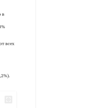
 в
,8%
от всех
,2%).