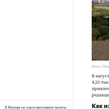
Фото: Оле
В авгус
4,25 ты
привлеч
редакци
Как и
В Москве на торги выставили палаты