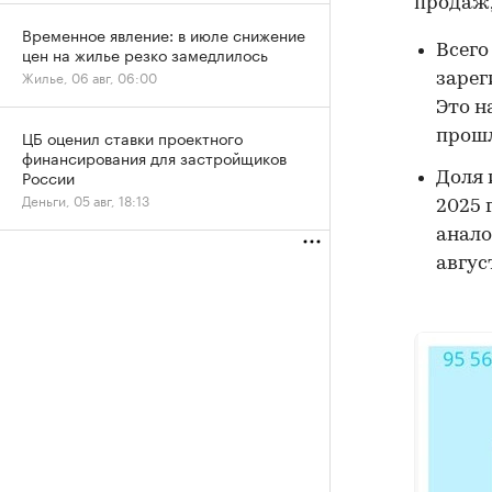
продаж,
Временное явление: в июле снижение
Всего
цен на жилье резко замедлилось
Жилье, 06 авг, 06:00
зарег
Это н
ЦБ оценил ставки проектного
прошл
финансирования для застройщиков
России
Доля 
Деньги, 05 авг, 18:13
2025 
анало
авгус