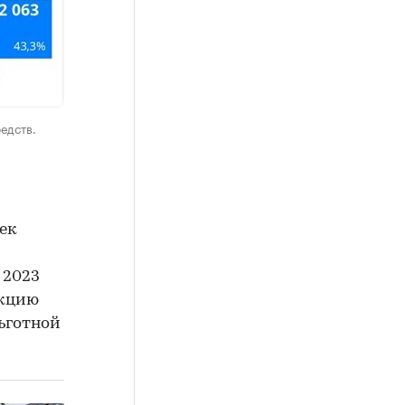
едств.
оек
 2023
екцию
ьготной