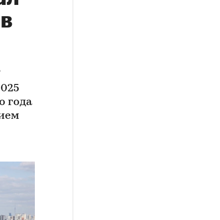
 в
%
2025
о года
нием