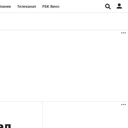
пании
Телеканал
РБК Вино
ациональные проекты
Город
аншизы
Газета
ка
Бизнес
ал