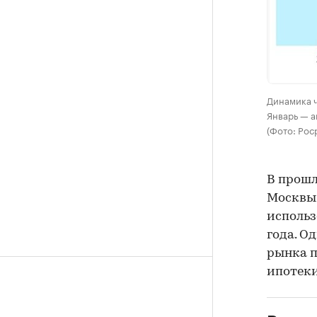
Динамика ч
Январь — а
(Фото: Рос
В прошл
Москв
использ
года. О
рынка п
ипотеки