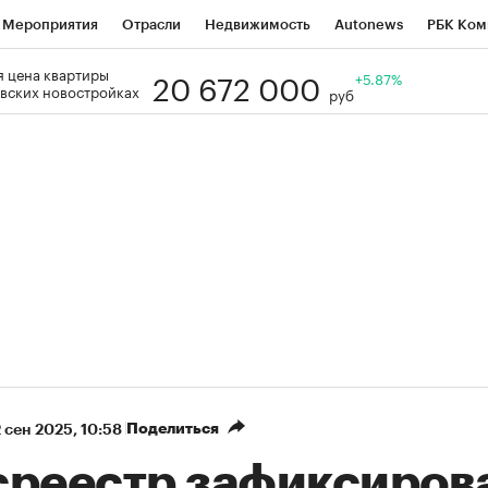
Мероприятия
Отрасли
Недвижимость
Autonews
РБК Ком
20 672 000
 цена квартиры
Образование
РБК Курсы
РБК Life
Тренды
+5.87%
Визионеры
Н
вских новостройках
руб
Дискуссионный клуб
Исследования
Кредитные рейтинги
Фр
Спецпроекты
Проверка контрагентов
Политика
Экономи
к наличной валюты
Поделиться
 сен 2025, 10:58
среестр зафиксиров