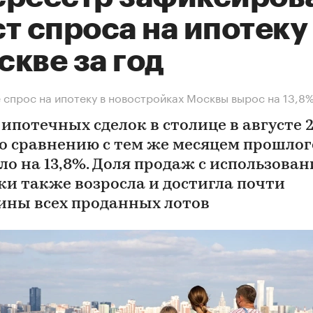
т спроса на ипотеку
кве за год
е спрос на ипотеку в новостройках Москвы вырос на 13,8
 ипотечных сделок в столице в августе 
по сравнению с тем же месяцем прошлог
ло на 13,8%. Доля продаж с использова
ки также возросла и достигла почти
ины всех проданных лотов