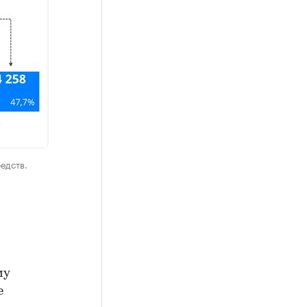
едств.
му
е