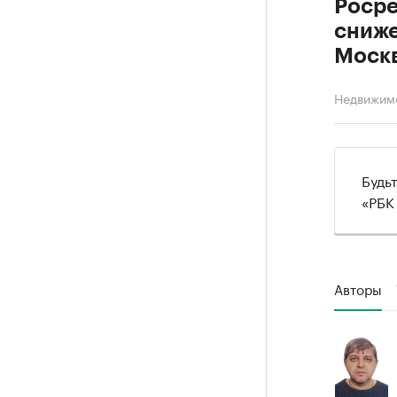
Росре
сниже
Моск
Недвижим
Будь
«РБК
Авторы