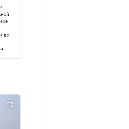
и
ьной
 все
я до
и.