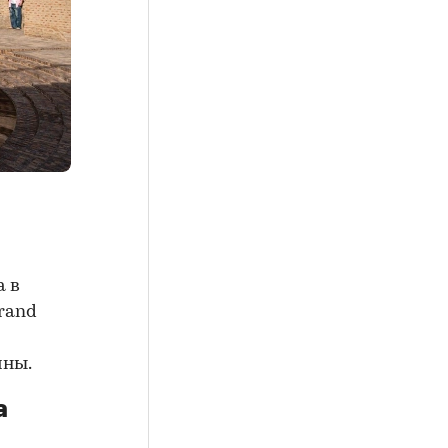
а в
rand
ины.
а