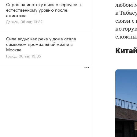
Спрос на ипотеку в июле вернулся к
любом м
естественному уровню после
к Табас
ажиотажа
связи с
Деньги, 06 авг, 13:32
которую
сложных
Сила воды: как река у дома стала
символом премиальной жизни в
Москве
Китай
Город, 06 авг, 13:05