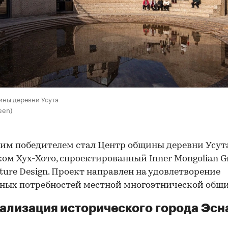
ины деревни Усута
een)
им победителем стал Центр общины деревни Усут
ом Хух-Хото, спроектированный Inner Mongolian G
cture Design. Проект направлен на удовлетворение
ных потребностей местной многоэтнической общ
ализация исторического города Эсн