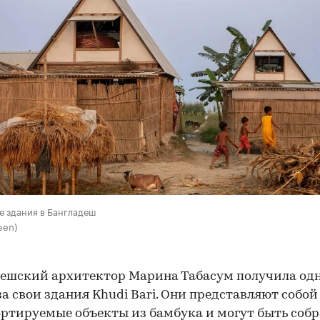
00:00
/
00:00
е здания в Бангладеш
een)
ешский архитектор Марина Табасум получила одн
за свои здания Khudi Bari. Они представляют собой
ртируемые объекты из бамбука и могут быть собр