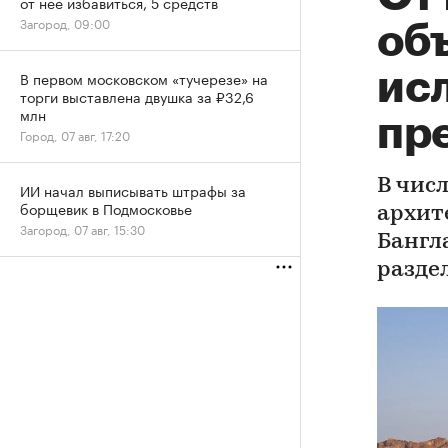
от нее избавиться, 5 средств
Загород, 09:00
об
ис
В первом московском «тучерезе» на
торги выставлена двушка за ₽32,6
млн
пр
Город, 07 авг, 17:20
В чис
ИИ начал выписывать штрафы за
борщевик в Подмосковье
архит
Загород, 07 авг, 15:30
Бангл
разде