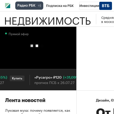
Подписка на РБК
Инвестиции
НЕДВИЖИМОСТЬ
Средняя
РБК Вино
Спорт
Школа управления
в моско
Национальные проекты
Город
Стил
Прямой эфир
Кредитные рейтинги
Франшизы
Га
Проверка контрагентов
Политика
Э
(+31,09%)
«Русагро» ₽120
Ozon ₽
Купить
Купить
прогноз ПСБ к 26.07.27
прогноз
Лента новостей
Дизайн
⁠,
0
Луковая муха: почему появляется, как
От 