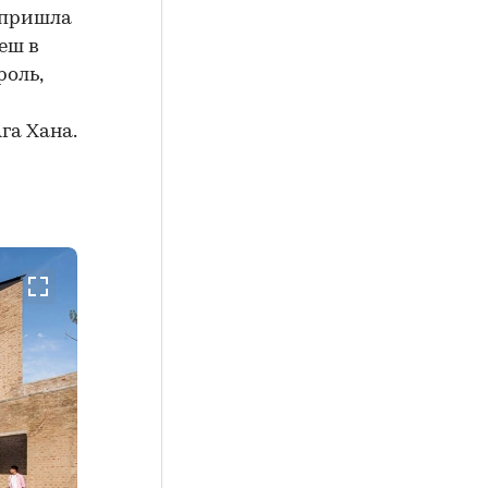
 пришла
еш в
роль,
га Хана.