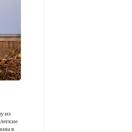
у из
 легкие
аны в