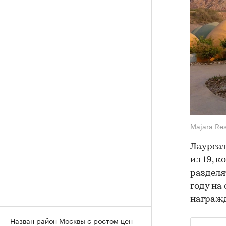
Majara Re
Лауреа
из 19, 
разделя
году на
награжд
Назван район Москвы с ростом цен