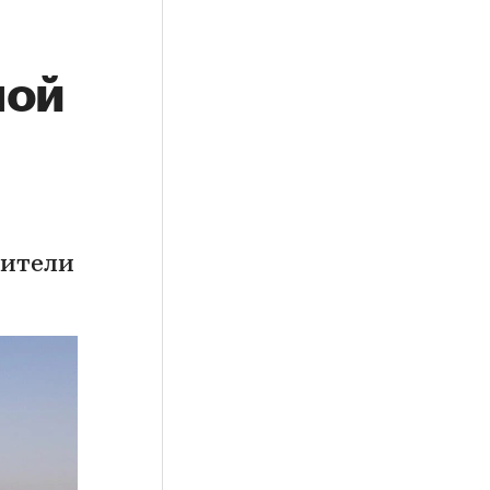
ной
дители