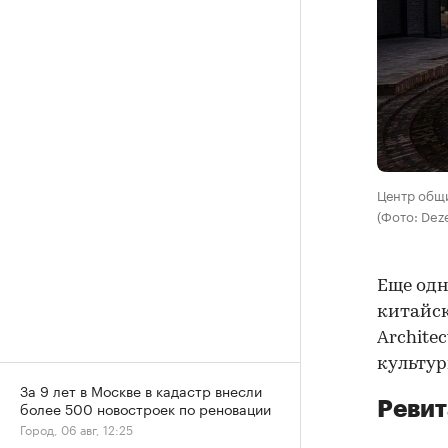
Центр общ
(Фото: Dez
Еще одн
китайск
Archite
культур
За 9 лет в Москве в кадастр внесли
Ревит
более 500 новостроек по реновации
Город, 06 авг, 12:25