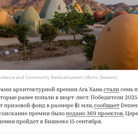
sidence and Community Redevelopment
(Фото: Dezeen)
тами архитектурной премии Ага Хана
стали
семь п
которые ранее попали в шорт-лист. Победители 2025
т призовой фонд в размере $1 млн,
сообщает
Dezeen
 соискание премии было
подано 369 проектов.
Цер
ения пройдет в Бишкеке 15 сентября.