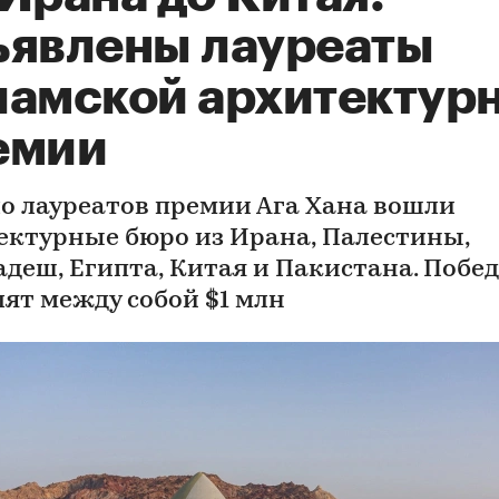
ъявлены лауреаты
ламской архитектур
емии
ло лауреатов премии Ага Хана вошли
ектурные бюро из Ирана, Палестины,
адеш, Египта, Китая и Пакистана. Побе
лят между собой $1 млн