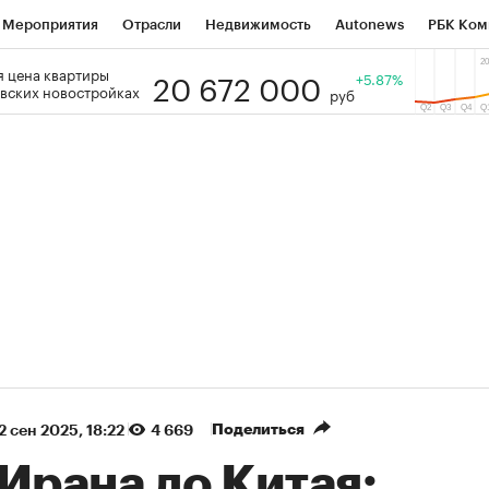
Мероприятия
Отрасли
Недвижимость
Autonews
РБК Ком
20 672 000
 цена квартиры
 РБК
РБК Образование
РБК Курсы
РБК Life
+5.87%
Тренды
Виз
вских новостройках
руб
ь
Крипто
РБК Бизнес-среда
Дискуссионный клуб
Исследо
зета
Спецпроекты СПб
Конференции СПб
Спецпроекты
кономика
Бизнес
Технологии и медиа
Финансы
Рынок на
(+88,97%)
(+33,79%)
5 450
АФК «Система» ₽12
Купить
К
 ПСБ к 29.07.27
прогноз БКС к 15.07.27
Поделиться
2 сен 2025, 18:22
4 669
Ирана до Китая: