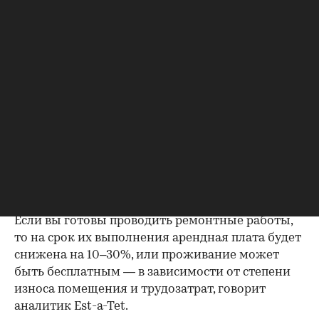
Фото: l i g h t p o e t / Shutterstock / FOTODOM
Другой способ сэкономить — аренда жилья без
ремонта и мебели. «Можно снять квартиру без
мебели, на нижнем или верхнем этаже, в старом
жилфонде — такие недостатки могут снизить
стоимость на 5–10% против аналогичных
объектов с мебелью или на средних этажах, или
в современном доме. Также можно снять
квартиру в состоянии «под ремонт», — говорит
Юлия Дымова.
Если вы готовы проводить ремонтные работы,
то на срок их выполнения арендная плата будет
снижена на 10–30%, или проживание может
быть бесплатным — в зависимости от степени
износа помещения и трудозатрат, говорит
аналитик Est-a-Tet.