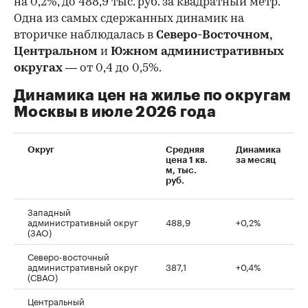
на 0,2%, до 488,9 тыс. руб. за квадратный метр.
Одна из самых сдержанных динамик на
вторичке наблюдалась в
Северо-Восточном,
Центральном
и
Южном административных
округах
— от 0,4 до 0,5%.
Динамика цен на жилье по округам
Москвы в июле 2026 года
Округ
Средняя
Динамика
цена 1 кв.
за месяц
м, тыс.
руб.
Западный
административный округ
488,9
+0,2%
(ЗАО)
Северо-восточный
административный округ
387,1
+0,4%
(СВАО)
Центральный