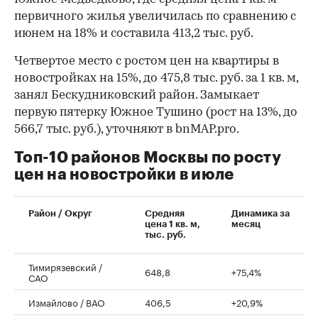
первичного жилья увеличилась по сравнению с
июнем на 18% и составила 413,2 тыс. руб.
Четвертое место с ростом цен на квартиры в
новостройках на 15%, до 475,8 тыс. руб. за 1 кв. м,
занял Бескудниковский район. Замыкает
первую пятерку Южное Тушино (рост на 13%, до
566,7 тыс. руб.), уточняют в bnMAP.pro.
Топ-10 районов Москвы по росту
цен на новостройки в июле
00:00
/
00:00
Район / Округ
Средняя
Динамика за
цена 1 кв. м,
месяц
тыс. руб.
Тимирязевский /
648,8
+75,4%
САО
Измайлово / ВАО
406,5
+20,9%