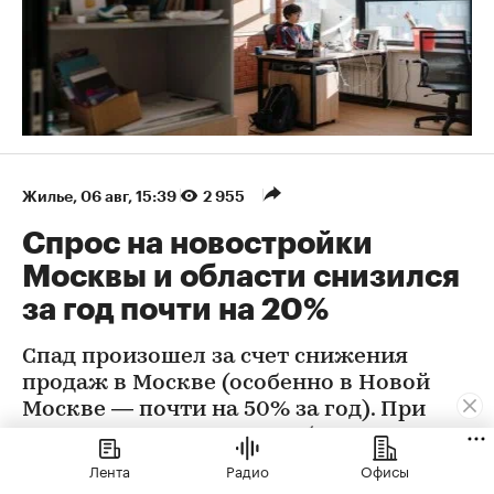
Жилье
⁠,
06 авг, 15:39
2 955
Спрос на новостройки
Москвы и области снизился
за год почти на 20%
Спад произошел за счет снижения
продаж в Москве (особенно в Новой
Москве — почти на 50% за год). При
этом в Подмосковье, наоборот, жилья в
новостройках стали покупать больше
Лента
Радио
Офисы