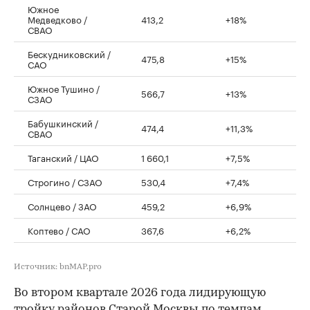
Южное
Медведково /
413,2
+18%
СВАО
Бескудниковский /
475,8
+15%
САО
Южное Тушино /
566,7
+13%
СЗАО
Бабушкинский /
474,4
+11,3%
СВАО
Таганский / ЦАО
1 660,1
+7,5%
Строгино / СЗАО
530,4
+7,4%
Солнцево / ЗАО
459,2
+6,9%
Коптево / САО
367,6
+6,2%
Источник: bnMAP.pro
Во втором квартале 2026 года лидирующую
тройку районов Старой Москвы по темпам