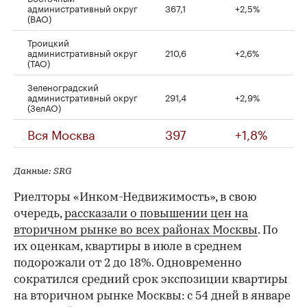
административный округ
367,1
+2,5%
(ВАО)
Троицкий
административный округ
210,6
+2,6%
(ТАО)
Зеленоградский
административный округ
291,4
+2,9%
(ЗелАО)
Вся Москва
397
+1,8%
Данные: SRG
Риелторы «Инком-Недвижимость», в свою
очередь,
рассказали о повышении цен на
вторичном рынке во всех районах Москвы
. По
их оценкам, квартиры в июле в среднем
подорожали от 2 до 18%. Одновременно
сократился средний срок экспозиции квартиры
на вторичном рынке Москвы: с 54 дней в январе