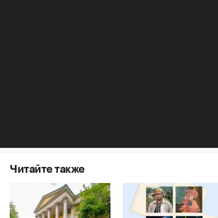
Авторы
Теги
Георгий Трушин
редактор новостей. 14 лет отдал спортивной
журналистике, но с 2014 г. переориентировался на
недвижимость, о чем еще ни разу не пожалел.
Наталия Павлова-Каткова
Редактор, о недвижимости пишу более 20 лет. В
разные годы работала в ИД «Коммерсант»,
возглавляла несколько проектов о недвижимости
Читайте также