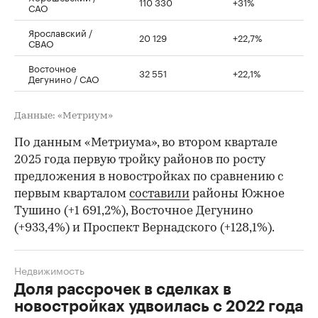
110 330
+31%
САО
Ярославский /
20 129
+22,7%
СВАО
Восточное
32 551
+22,1%
Дегунино / САО
Данные: «Метриум»
По данным «Метриума», во втором квартале
2025 года первую тройку районов по росту
предложения в новостройках по сравнению с
первым кварталом
составили
районы Южное
Тушино (+1 691,2%), Восточное Дегунино
(+933,4%) и Проспект Вернадского (+128,1%).
Недвижимость
Доля рассрочек в сделках в
новостройках удвоилась с 2022 года