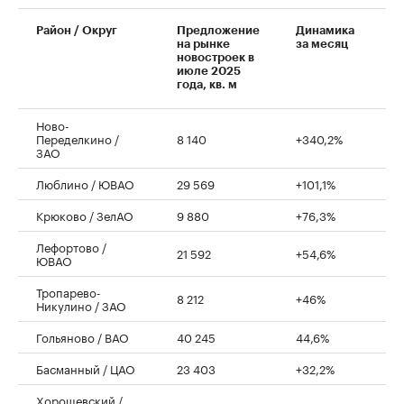
Район / Округ
Предложение
Динамика
на рынке
за месяц
новостроек в
июле 2025
года, кв. м
Ново-
Переделкино /
8 140
+340,2%
ЗАО
Люблино / ЮВАО
29 569
+101,1%
Крюково / ЗелАО
9 880
+76,3%
Лефортово /
21 592
+54,6%
ЮВАО
Тропарево-
8 212
+46%
Никулино / ЗАО
Гольяново / ВАО
40 245
44,6%
Басманный / ЦАО
23 403
+32,2%
Хорошевский /