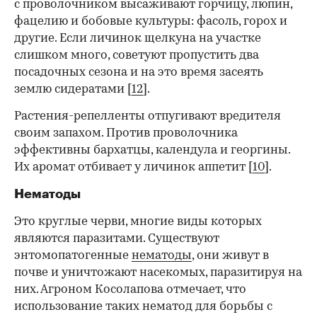
с проволочником высаживают горчицу, люпин,
фацелию и бобовые культуры: фасоль, горох и
другие. Если личинок щелкуна на участке
слишком много, советуют пропустить два
посадочных сезона и на это время засеять
землю сидератами [
12
].
Растения-репелленты отпугивают вредителя
своим запахом. Против проволочника
эффективны бархатцы, календула и георгины.
Их аромат отбивает у личинок аппетит [
10
].
Нематоды
Это круглые черви, многие виды которых
являются паразитами. Существуют
энтомопатогенные
нематоды
, они живут в
почве и уничтожают насекомых, паразитируя на
них. Агроном Косолапова отмечает, что
использование таких нематод для борьбы с