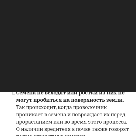
Картофель — один из самых любимых овощей проволочника.
Личинки щелкуна вместе с колорадским жуком являются
основными вредителями культуры
(Фото: Nataliia Kuznetcova / Shutterstock / FOTODOM)
Распознать проволочника на участке может
быть непросто, особенно на ранних стадиях.
Однако есть несколько характерных признаков,
указывающих на присутствие личинок жуков-
щелкунов в почве [
6
], [
7
]:
Семена не всходят или ростки из них не
могут пробиться на поверхность земли.
Так происходит, когда проволочник
проникает в семена и повреждает их перед
прорастанием или во время этого процесса.
О наличии вредителя в почве также говорят