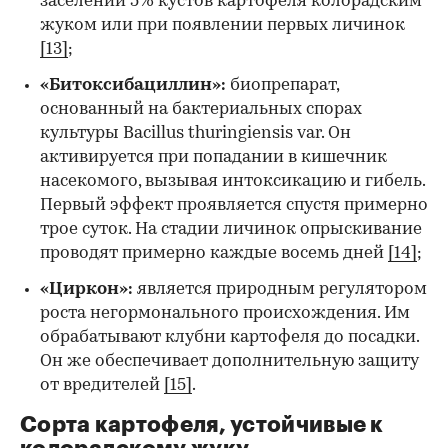
заселении 5% кустов картофеля колорадским
жуком или при появлении первых личинок
[13]
;
«Битоксибациллин»:
биопрепарат,
основанный на бактериальных спорах
культуры Bacillus thuringiensis var. Он
активируется при попадании в кишечник
насекомого, вызывая интоксикацию и гибель.
Первый эффект проявляется спустя примерно
трое суток. На стадии личинок опрыскивание
проводят примерно каждые восемь дней
[14]
;
«Циркон»:
является природным регулятором
роста негормонального происхождения. Им
обрабатывают клубни картофеля до посадки.
Он же обеспечивает дополнительную защиту
от вредителей
[15]
.
Сорта картофеля, устойчивые к