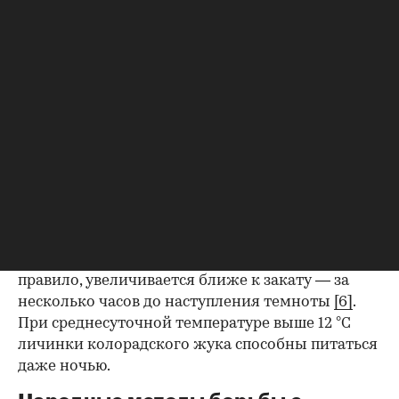
в зависимости от стадии и в сравнительно
короткий срок они могут уничтожить всю
листовую поверхность и молодые стебли
растения
[5]
.
Помимо картофеля, колорадские жуки едят
ботву других растений из семейства
пасленовых: это листва баклажанов, реже
томатов и перцев. На них они переходят, когда
не хватает основного корма.
Колорадские жуки обычно активны в дневные
часы. Но интенсивность поедания листьев, как
правило, увеличивается ближе к закату — за
несколько часов до наступления темноты
[6]
.
При среднесуточной температуре выше 12 °С
личинки колорадского жука способны питаться
даже ночью.