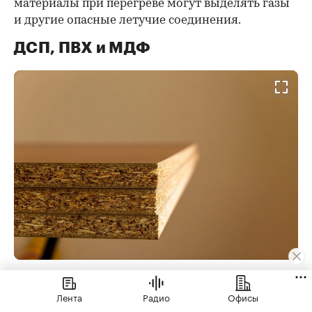
материалы при перегреве могут выделять газы
и другие опасные летучие соединения.
ДСП, ПВХ и МДФ
Фото: Toru Kimura / Shutterstock / FOTODOM
Лента
Радио
Офисы
Типичный материал, от которого стоит