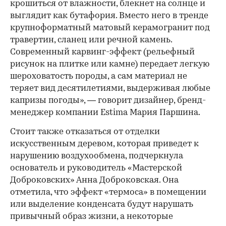
крошиться от влажности, блекнет на солнце и
выглядит как бутафория. Вместо него в тренде
крупноформатный матовый керамогранит под
00:00
/
00:00
травертин, сланец или речной камень.
Современный карвинг-эффект (рельефный
рисунок на плитке или камне) передает легкую
шероховатость породы, а сам материал не
теряет вид десятилетиями, выдерживая любые
капризы погоды», — говорит дизайнер, бренд-
менеджер компании Estima Мария Паршина.
Стоит также отказаться от отделки
искусственным деревом, которая приведет к
нарушению воздухообмена, подчеркнула
основатель и руководитель «Мастерской
Доброковских» Анна Доброковская. Она
отметила, что эффект «термоса» в помещении
или выделение конденсата будут нарушать
привычный образ жизни, а некоторые