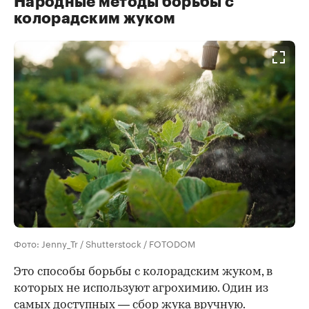
Народные методы борьбы с
колорадским жуком
Фото: Jenny_Tr / Shutterstock / FOTODOM
Это способы борьбы с колорадским жуком, в
которых не используют агрохимию. Один из
самых доступных — сбор жука вручную.