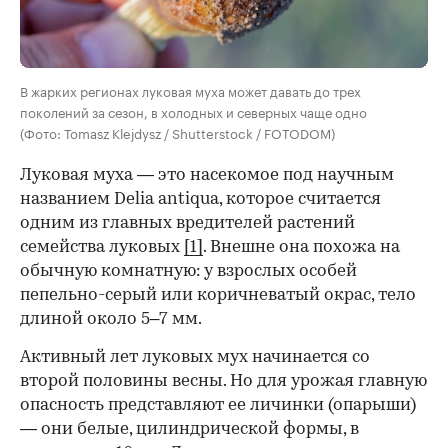
В жарких регионах луковая муха может давать до трех
поколений за сезон, в холодных и северных чаще одно
(Фото: Tomasz Klejdysz / Shutterstock / FOTODOM)
Луковая муха — это насекомое под научным
названием Delia antiqua, которое считается
одним из главных вредителей растений
семейства луковых
[1]
. Внешне она похожа на
обычную комнатную: у взрослых особей
пепельно-серый или коричневатый окрас, тело
длиной около 5–7 мм.
Активный лет луковых мух начинается со
00:00
/
00:00
второй половины весны. Но для урожая главную
опасность представляют ее личинки (опарыши)
— они белые, цилиндрической формы, в