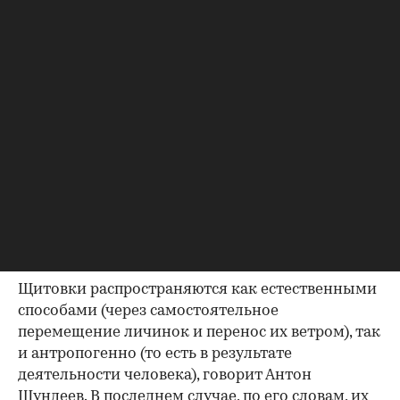
Паразитируют щитовки на многих видах растений: цитрусовых,
плодовых, овощных и декоративных культурах
(Фото: Tomasz Klejdysz / Shutterstock / FOTODOM)
Щитовки распространяются как естественными
способами (через самостоятельное
перемещение личинок и перенос их ветром), так
и антропогенно (то есть в результате
деятельности человека), говорит Антон
Шундеев. В последнем случае, по его словам, их