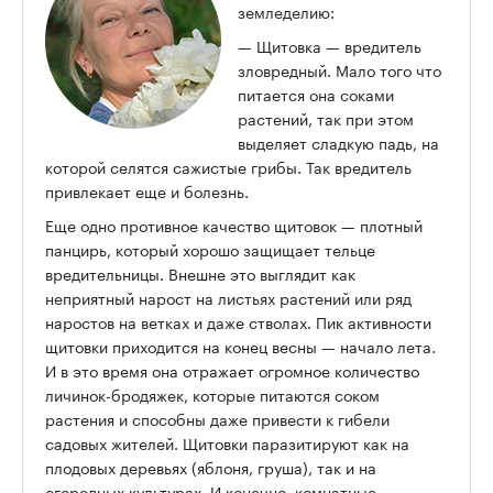
земледелию:
— Щитовка
— вредитель
зловредный. Мало того что
питается она соками
растений, так при этом
выделяет сладкую падь, на
которой селятся сажистые грибы. Так вредитель
привлекает еще и болезнь.
Еще одно противное качество щитовок
— плотный
панцирь, который хорошо защищает тельце
вредительницы. Внешне это выглядит как
неприятный нарост на листьях растений или ряд
наростов на ветках и даже стволах. Пик активности
щитовки приходится на конец весны — начало лета.
И в это время она отражает огромное количество
личинок-бродяжек, которые питаются соком
растения и способны даже привести к гибели
садовых жителей. Щитовки паразитируют как на
плодовых деревьях (яблоня, груша), так и на
огородных культурах. И конечно, комнатные