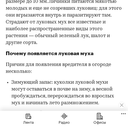
размере до 10 мм. Личинки питаются мякотью
молодых и еще не созревших луковиц: для этого
они вгрызаются внутрь и паразитируют там.
Страдают от луковых мух все известные и
наиболее распространенные виды этого
растения — обычный зеленый лук, шалот и
другие сорта.
Почему появляется луковая муха
Причин для появления вредителя в огороде
несколько:
Зимующий запас: куколки луковой мухи
могут оставаться в почве на зиму, а весной
пробуждаться, перерождаться во взрослых
мух и начинать лето размножением.
Зараженный грунт: принести паразита
можно на участок вместе с грунтом, в
Лента
Радио
Офисы
котором уже могут быть куколки луковых