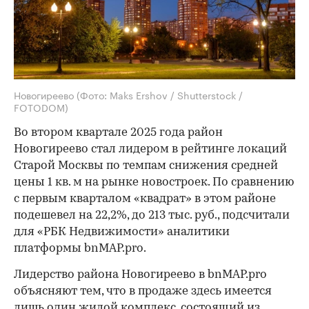
Новогиреево
(Фото: Maks Ershov / Shutterstock /
FOTODOM)
Во втором квартале 2025 года район
Новогиреево стал лидером в рейтинге локаций
Старой Москвы по темпам снижения средней
цены 1 кв. м на рынке новостроек. По сравнению
с первым кварталом «квадрат» в этом районе
подешевел на 22,2%, до 213 тыс. руб., подсчитали
для «РБК Недвижимости» аналитики
платформы bnMAP.pro.
Лидерство района Новогиреево в bnMAP.pro
объясняют тем, что в продаже здесь имеется
лишь один жилой комплекс, состоящий из