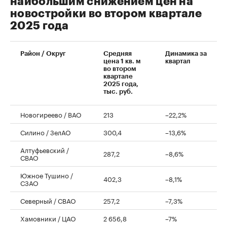
наибольшим снижением цен на
новостройки во втором квартале
2025 года
Район / Округ
Средняя
Динамика за
цена 1 кв. м
квартал
во втором
квартале
2025 года,
тыс. руб.
Новогиреево / ВАО
213
–22,2%
Силино / ЗелАО
300,4
–13,6%
Алтуфьевский /
287,2
–8,6%
СВАО
Южное Тушино /
402,3
–8,1%
СЗАО
Северный / СВАО
257,2
–7,3%
Хамовники / ЦАО
2 656,8
–7%