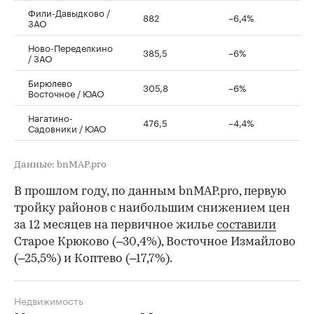
Фили-Давыдково /
882
–6,4%
ЗАО
Ново-Переделкино
385,5
–6%
/ ЗАО
Бирюлево
305,8
–6%
Восточное / ЮАО
Нагатино-
476,5
–4,4%
Садовники / ЮАО
Данные: bnMAP.pro
В прошлом году, по данным bnMAP.pro, первую
тройку районов с наибольшим снижением цен
за 12 месяцев на первичное жилье
составили
Старое Крюково (–30,4%), Восточное Измайлово
(–25,5%) и Коптево (–17,7%).
Недвижимость