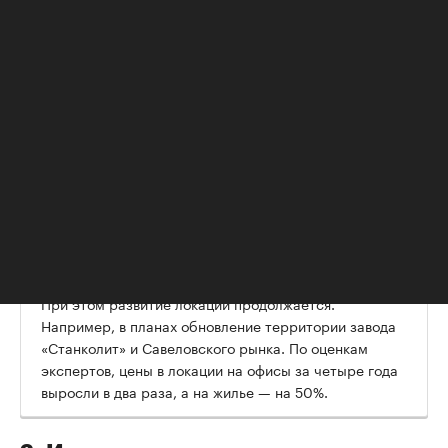
районе начали строиться качественные бизнес-
центры. Хотя еще несколько лет назад здесь были
представлены в основном офисы класса B, за
исключением БЦ «Двинцев» (класс А), в котором
исторически наблюдалась низкая вакансия.
Отправной точкой для формирования новой деловой
среды стало строительство бизнес-центра класса А
Stone Савеловская. Сегодня объект находится на
завершающей стадии — его ввод в эксплуатацию
запланирован уже на этот год. Еще один строящийся
объект у станции метро «Савеловская» — офисный
центр Twist.
При этом развитие локации продолжается.
Например, в планах обновление территории завода
«Станколит» и Савеловского рынка. По оценкам
экспертов, цены в локации на офисы за четыре года
выросли в два раза, а на жилье — на 50%.