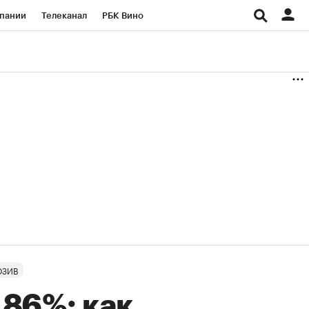
пании
Телеканал
РБК Вино
ациональные проекты
Город
аншизы
Газета
ка
Бизнес
ЮЗИВ
86%: как