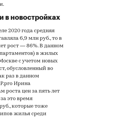
и.
и в новостройках
еле 2020 года средняя
ляла 6,9 млн руб., то в
 лет рост — 86%. В данном
 апартаментов) в жилых
Москве с учетом новых
ст, обусловленный во
ак раз в данном
P.pro Ирина
 роста цен за пять лет
 за это время
руб., которые тоже
типов жилья среди