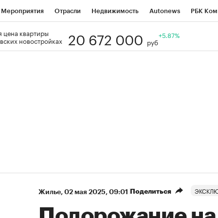
Мероприятия
Отрасли
Недвижимость
Autonews
РБК Ком
20 672 000
 цена квартиры
Образование
РБК Курсы
РБК Life
Тренды
+5.87%
Визионеры
Н
вских новостройках
руб
Дискуссионный клуб
Исследования
Кредитные рейтинги
Фр
Спецпроекты
Проверка контрагентов
Политика
Экономи
к наличной валюты
ЭКСКЛ
Поделиться
Жилье
⁠,
02 мая 2025, 09:01
Подорожание на 