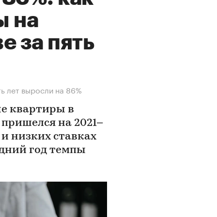
ы на
е за пять
ть лет выросли на 86%
ые квартиры в
 пришелся на 2021–
 и низких ставках
дний год темпы