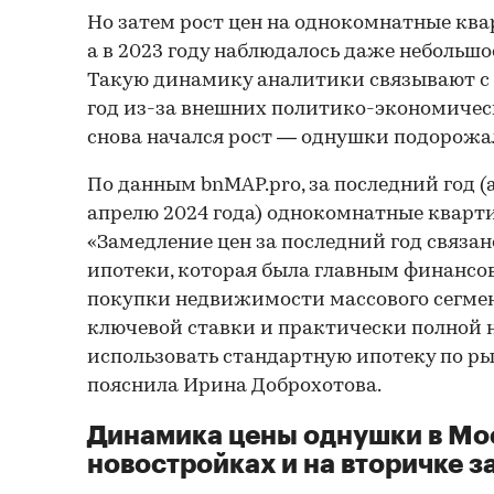
Но затем рост цен на однокомнатные ква
а в 2023 году наблюдалось даже небольш
Такую динамику аналитики связывают с 
год из-за внешних политико-экономическ
снова начался рост — однушки подорожал
По данным bnMAP.pro, за последний год (а
апрелю 2024 года) однокомнатные кварт
«Замедление цен за последний год связан
ипотеки, которая была главным финанс
покупки недвижимости массового сегмент
ключевой ставки и практически полной
использовать стандартную ипотеку по р
пояснила Ирина Доброхотова.
Динамика цены однушки в Мо
новостройках и на вторичке за