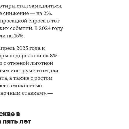
ртиры стал замедляться,
ое снижение — на 2%.
просадкой спроса в тот
их событий. В 2024 году
и на 15%.
прель 2025 года к
иры подорожали на 8%.
о с отменой льготной
овым инструментом для
а, а также с ростом
 невозможностью
ыночным ставкам», —
скве в
 пять лет