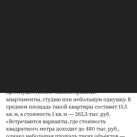
Фото: Madhourse / Shutterstock / FOTODOM
По данным аналитиков «Домклик» Сбербанка, в
пределах 5 млн руб. в Москве можно купить
преимущественно малометражные
апартаменты, студию или небольшую однушку. В
среднем площадь такой квартиры составит 15,5
кв. м, а стоимость 1 кв. м — 262,3 тыс. руб.
«Встречаются варианты, где стоимость
квадратного метра доходит до 480 тыс. руб.,
однако небольшая площадь таких объектов —