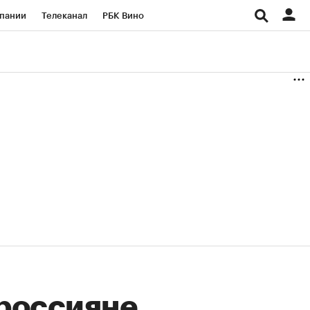
пании
Телеканал
РБК Вино
ациональные проекты
Город
аншизы
Газета
ка
Бизнес
 россияне