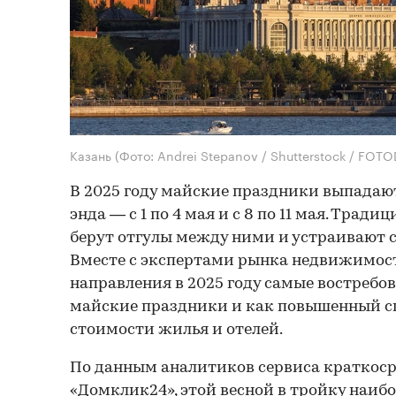
Казань
(Фото: Andrei Stepanov / Shutterstock / FOT
В 2025 году майские праздники выпадают
энда — с 1 по 4 мая и с 8 по 11 мая. Трад
берут отгулы между ними и устраивают с
Вместе с экспертами рынка недвижимост
направления в 2025 году самые востребо
майские праздники и как повышенный сп
стоимости жилья и отелей.
По данным аналитиков сервиса краткос
«Домклик24», этой весной в тройку наиб