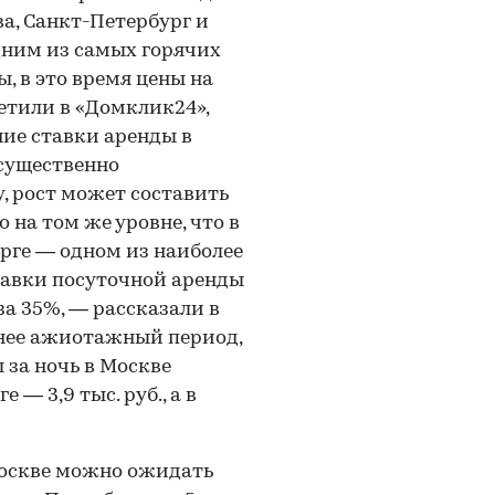
а, Санкт-Петербург и
дним из самых горячих
, в это время цены на
етили в «Домклик24»,
ие ставки аренды в
 существенно
у, рост может составить
на том же уровне, что в
рге — одном из наиболее
тавки посуточной аренды
за 35%, — рассказали в
енее ажиотажный период,
за ночь в Москве
е — 3,9 тыс. руб., а в
Москве можно ожидать