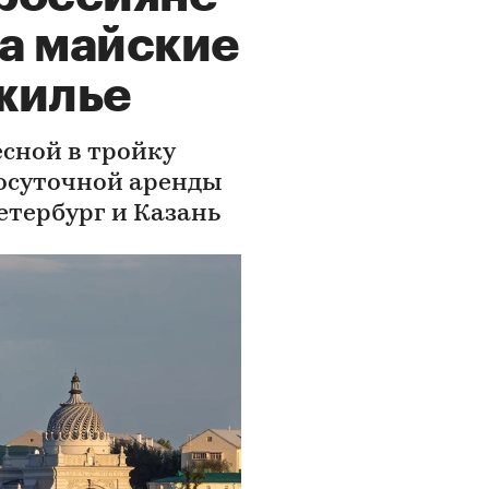
на майские
 жилье
есной в тройку
посуточной аренды
етербург и Казань