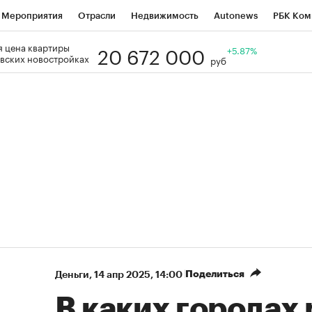
Мероприятия
Отрасли
Недвижимость
Autonews
РБК Ком
20 672 000
 цена квартиры
Образование
РБК Курсы
РБК Life
Тренды
+5.87%
Визионеры
Н
вских новостройках
руб
Дискуссионный клуб
Исследования
Кредитные рейтинги
Фр
Спецпроекты
Проверка контрагентов
Политика
Экономи
к наличной валюты
Поделиться
Деньги
⁠,
14 апр 2025, 14:00
В каких городах