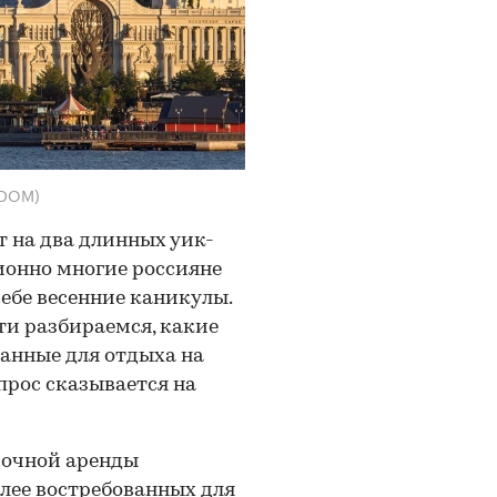
ODOM)
 на два длинных уик-
иционно многие россияне
ебе весенние каникулы.
и разбираемся, какие
ванные для отдыха на
рос сказывается на
рочной аренды
олее востребованных для