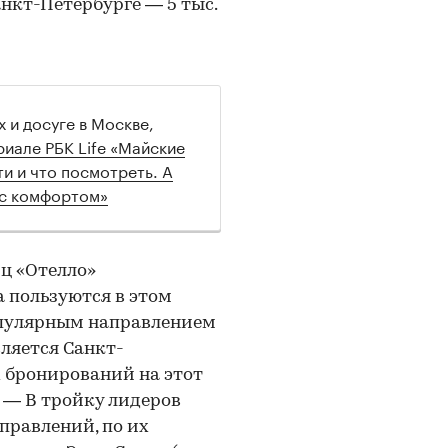
Санкт-Петербурге — 5 тыс.
 и досуге в Москве,
риале РБК Life «Майские
ти и что посмотреть. А
 с комфортом»
ц «Отелло»
 пользуются в этом
опулярным направлением
вляется Санкт-
х бронирований на этот
. — В тройку лидеров
аправлений, по их