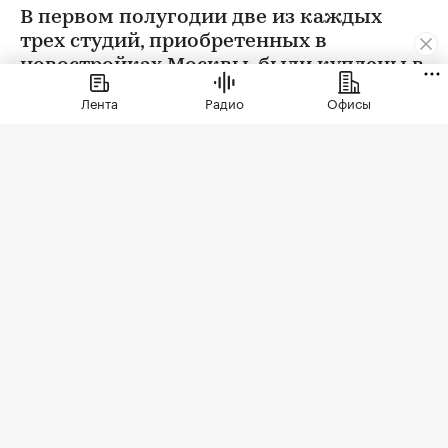
В первом полугодии две из каждых
трех студий, приобретенных в
новостройках Москвы, были куплены в
ипотеку. В сегменте трешек ипотечных
Лента
Радио
Офисы
сделок менее половины, а среди
четырехкомнатных квартир — лишь
около четверти