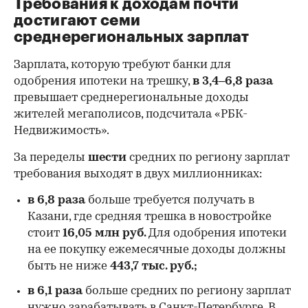
Требования к доходам почти
достигают семи
среднерегиональных зарплат
Зарплата, которую требуют банки для
одобрения ипотеки на трешку,
в 3,4–6,8 раза
превышает среднерегиональные доходы
жителей мегаполисов, подсчитала «РБК-
Недвижимость».
За переделы
шести
средних по региону зарплат
требования выходят в двух миллионниках:
в 6,8 раза
больше требуется получать в
Казани, где средняя трешка в новостройке
стоит
16,05 млн руб.
Для одобрения ипотеки
на ее покупку ежемесячные доходы должны
быть не ниже
443,7 тыс. руб.;
00:00
/
00:00
в 6,1 раза
больше средних по региону зарплат
нужно зарабатывать в Санкт-Петербурге. В