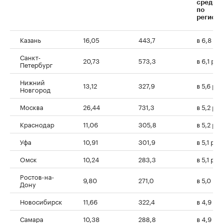
средне
по
региону
Казань
16,05
443,7
в 6,8 ра
Санкт-
20,73
573,3
в 6,1 раз
Петербург
Нижний
13,12
327,9
в 5,6 ра
Новгород
Москва
26,44
731,3
в 5,2 ра
Краснодар
11,06
305,8
в 5,2 ра
Уфа
10,91
301,9
в 5,1 раз
Омск
10,24
283,3
в 5,1 раз
Ростов-на-
9,80
271,0
в 5,0 раз
Дону
Новосибирск
11,66
322,4
в 4,9 ра
Самара
10,38
288,8
в 4,9 ра