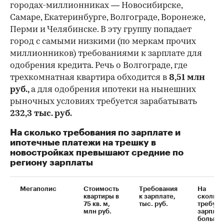
городах-миллионниках — Новосибирске,
Самаре, Екатеринбурге, Волгограде, Воронеже,
Перми и Челябинске. В эту группу попадает
город с самыми низкими (по меркам прочих
миллионников) требованиями к зарплате для
одобрения кредита. Речь о Волгограде, где
трехкомнатная квартира обходится в
8,51 млн
руб.,
а для одобрения ипотеки на нынешних
рыночных условиях требуется зарабатывать
232,3 тыс. руб.
На сколько требования по зарплате и
ипотечные платежи на трешку в
новостройках превышают средние по
региону зарплаты
Мегаполис
Стоимость
Требования
На
квартиры в
к зарплате,
сколько
75 кв. м,
тыс. руб.
требуе
млн руб.
зарплат
больше