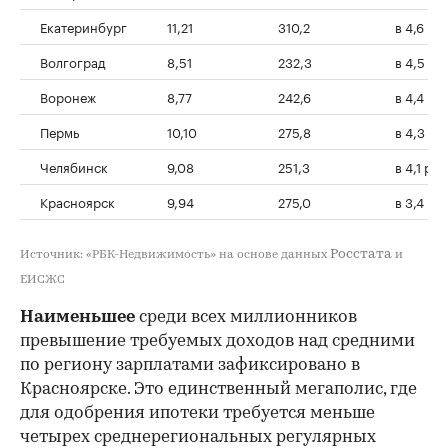
Екатеринбург
11,21
310,2
в 4,6 ра
Волгоград
8,51
232,3
в 4,5 ра
Воронеж
8,77
242,6
в 4,4 ра
Пермь
10,10
275,8
в 4,3 ра
Челябинск
9,08
251,3
в 4,1 раз
Красноярск
9,94
275,0
в 3,4 ра
Росстата
Источник: «РБК-Недвижимость» на основе данных
и
ЕИСЖС
Наименьшее
среди всех миллионников
превышение требуемых доходов над средними
по региону зарплатами зафиксировано в
Красноярске. Это единственный мегаполис, где
для одобрения ипотеки требуется меньше
четырех среднерегиональных регулярных