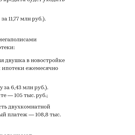
а 11,77 млн руб.).
 мегаполисами
отеки:
яя двушка в новостройке
ой ипотеки ежемесячно
за 6,43 млн руб.).
 — 105 тыс. руб.;
сть двухкомнатной
ый платеж — 108,8 тыс.