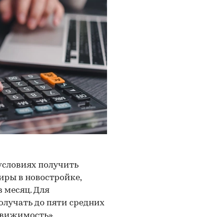
условиях получить
иры в новостройке,
в месяц. Для
олучать до пяти средних
движимость».