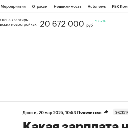
Мероприятия
Отрасли
Недвижимость
Autonews
РБК Ком
20 672 000
 цена квартиры
Образование
РБК Курсы
РБК Life
Тренды
+5.87%
Визионеры
Н
вских новостройках
руб
Дискуссионный клуб
Исследования
Кредитные рейтинги
Фр
Спецпроекты
Проверка контрагентов
Политика
Экономи
к наличной валюты
ЭКСКЛ
Поделиться
Деньги
⁠,
20 мар 2025, 10:53
Какая зарплата 