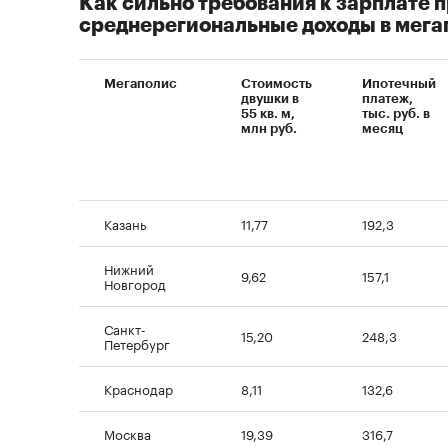
Как сильно требования к зарплате
среднерегиональные доходы в мега
Мегаполис
Стоимость
Ипотечный
двушки в
платеж,
55 кв. м,
тыс. руб. в
млн руб.
месяц
Казань
11,77
192,3
Нижний
9,62
157,1
Новгород
Санкт-
15,20
248,3
Петербург
Краснодар
8,11
132,6
Москва
19,39
316,7