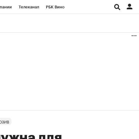
пании
Телеканал
РБК Вино
ациональные проекты
Город
аншизы
Газета
ка
Бизнес
ЮЗИВ
нужна для