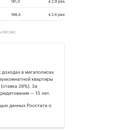
181,3
в 2,9 раза
198,4
в 2,4 раза
 и ЕИСЖС
 доходах в мегаполисах
двухкомнатной квартиры
(ставка 28%). За
редитования — 15 лет.
щью данных Росстата о