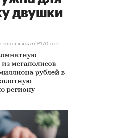
ку двушки
 составлять от ₽170 тыс.
хкомнатную
 из мегаполисов
миллиона рублей в
 вплотную
о региону