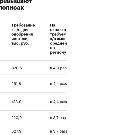
 превышают
полисах
Требование
На
к з/п для
сколько
одобрения
требуемая
ипотеки,
з/п выше
тыс. руб.
средней
по
региону
320,5
в 4,9 раза
261,8
в 4,4 раза
413,9
в 4,4 раза
220,9
в 3,7 раза
527,9
в 3,7 раза