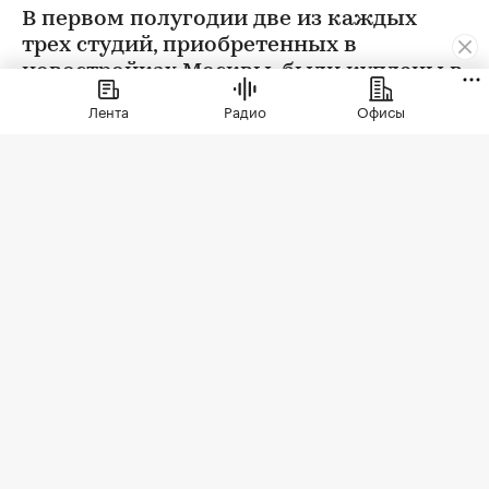
В первом полугодии две из каждых
трех студий, приобретенных в
новостройках Москвы, были куплены в
ипотеку. В сегменте трешек ипотечных
Лента
Радио
Офисы
сделок менее половины, а среди
четырехкомнатных квартир — лишь
около четверти