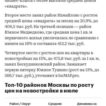
бизнес-класса с более высокой средней ценой
«квадрата».
Второе место занял район Измайлово с ростом
средней цены «квадрата» за месяц на 20,9%, до
406,5 тыс. руб. На третьей позиции — район
Южное Медведково, где средняя цена 1 кв. м
первичного жилья увеличилась по сравнению с
июнем на 18% и составила 413,2 тыс. руб.
Четвертое место с ростом цен на квартиры в
новостройках на 15%, до 475,8 тыс. руб. за 1 кв. м,
занял Бескудниковский район. Замыкает
первую пятерку Южное Тушино (рост на 13%, до
566,7 тыс. руб.), уточняют в bnMAP.pro.
Топ-10 районов Москвы по росту
цен на новостройки в июле
00:00
/
00:00
Район / Округ
Средняя
Динамика за