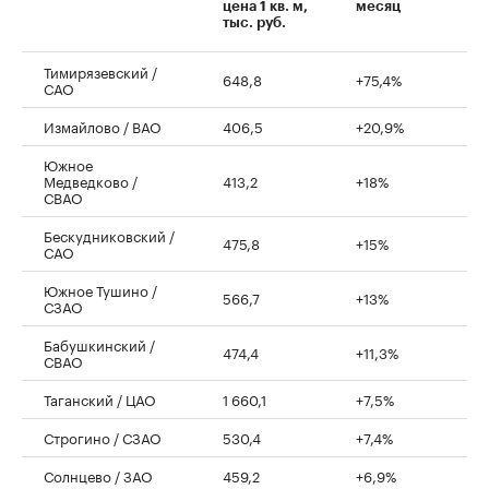
цена 1 кв. м,
месяц
тыс. руб.
Тимирязевский /
648,8
+75,4%
САО
Измайлово / ВАО
406,5
+20,9%
Южное
Медведково /
413,2
+18%
СВАО
Бескудниковский /
475,8
+15%
САО
Южное Тушино /
566,7
+13%
СЗАО
Бабушкинский /
474,4
+11,3%
СВАО
Таганский / ЦАО
1 660,1
+7,5%
Строгино / СЗАО
530,4
+7,4%
Солнцево / ЗАО
459,2
+6,9%