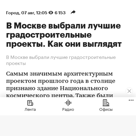
Город
⁠,
07 авг, 12:05
6 153
В Москве выбрали лучшие
градостроительные
проекты. Как они выглядят
В Москве выбрали лучшие градостроительные
проекты
Самым значимым архитектурным
проектом прошлого года в столице
признано здание Национального
космического центра. Также были
определены победители еще в 12
Лента
Радио
Офисы
номинациях