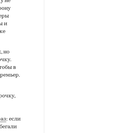
у не
рону
меры
ы и
ке
, но
чку.
тобы в
ремьер.
рочку,
м
раз
: если
ибегали