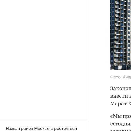
Фото: Анд
Законоп
внести 
Марат Х
«Мы пра
сегодня
Назван район Москвы с ростом цен