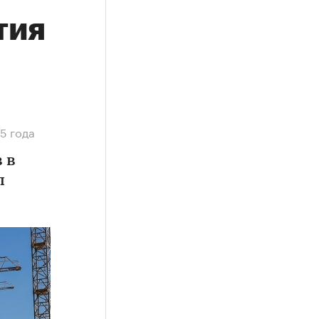
тия
5 года
 в
л