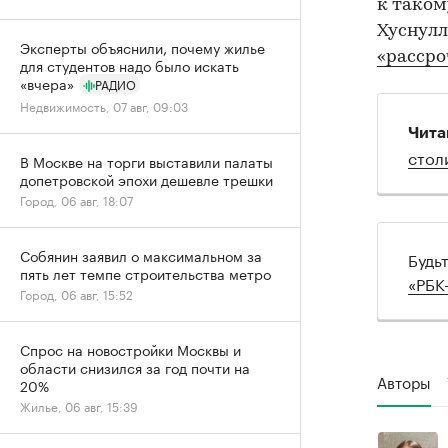
к таком
Хуснулл
Эксперты объяснили, почему жилье
«рассро
для студентов надо было искать
«вчера»
РАДИО
Недвижимость, 07 авг, 09:03
Чита
стол
В Москве на торги выставили палаты
допетровской эпохи дешевле трешки
Город, 06 авг, 18:07
Собянин заявил о максимальном за
Будь
пять лет темпе строительства метро
«РБК
Город, 06 авг, 15:52
Спрос на новостройки Москвы и
области снизился за год почти на
Авторы
20%
Жилье, 06 авг, 15:39