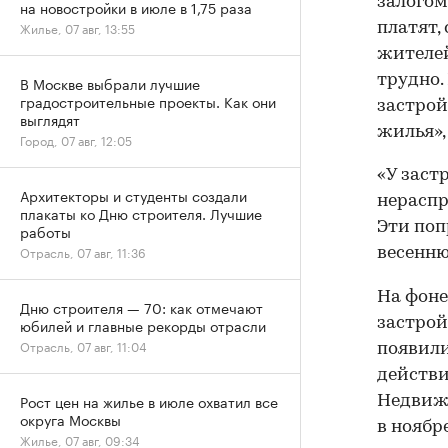
залогом
на новостройки в июле в 1,75 раза
Жилье, 07 авг, 13:55
платят,
жителей
трудно.
В Москве выбрали лучшие
градостроительные проекты. Как они
застрой
выглядят
жилья»,
Город, 07 авг, 12:05
«У заст
Архитекторы и студенты создали
нераспр
плакаты ко Дню строителя. Лучшие
Эти поп
работы
Отрасль, 07 авг, 11:36
весенню
На фоне
Дню строителя — 70: как отмечают
застрой
юбилей и главные рекорды отрасли
Отрасль, 07 авг, 11:04
появили
действи
Рост цен на жилье в июле охватил все
Недвиж
округа Москвы
в ноябр
Жилье, 07 авг, 09:34