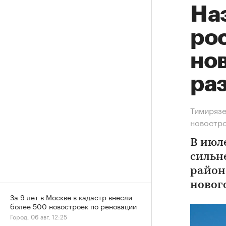
На
рос
нов
ра
Тимирязе
новостр
В июл
сильн
район
новог
За 9 лет в Москве в кадастр внесли
более 500 новостроек по реновации
Город, 06 авг, 12:25