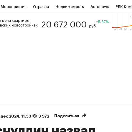
Мероприятия
Отрасли
Недвижимость
Autonews
РБК Ком
20 672 000
 цена квартиры
 РБК
РБК Образование
РБК Курсы
РБК Life
+5.87%
Тренды
Виз
вских новостройках
руб
ь
Крипто
РБК Бизнес-среда
Дискуссионный клуб
Исследо
зета
Спецпроекты СПб
Конференции СПб
Спецпроекты
кономика
Бизнес
Технологии и медиа
Финансы
Рынок на
(+89,2%)
(+34,08%)
5 450
АФК «Система» ₽12
Купить
К
 ПСБ к 29.07.27
прогноз БКС к 15.07.27
Поделиться
 дек 2024, 11:33
3 972
снуллин назвал