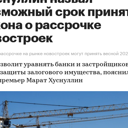
зможный срок приня
она о рассрочке
востроек
рассрочке на рынке новостроек могут принять весной 202
озволит уравнять банки и застройщиков
 защиты залогового имущества, поясни
премьер Марат Хуснуллин