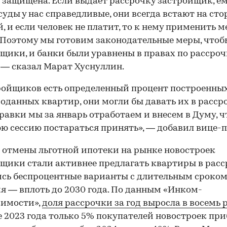
 защищена. Если выдает рассрочку застройщик, ем
 суды у нас справедливые, они всегда встают на сто
, и если человек не платит, то к нему применить 
 Поэтому мы готовим законодательные меры, чтоб
щики, и банки были уравнены в правах по рассроч
 — сказал Марат Хуснуллин.
ройщиков есть определенный процент построенных
оданных квартир, они могли бы давать их в рассро
равки мы за январь отработаем и внесем в Думу, ч
ю сессию постараться принять», — добавил вице-п
 отмены льготной ипотеки на рынке новостроек
щики стали активнее предлагать квартиры в расс
сь беспроцентные варианты с длительным сроко
я — вплоть до 2030 года. По данным «Инком-
имости»,
доля рассрочки за год выросла в восемь 
е 2023 года только 5% покупателей новостроек пр