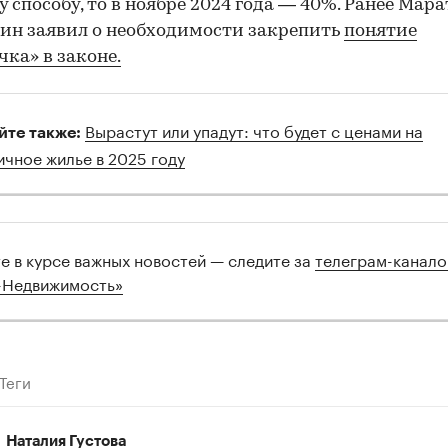
у способу, то в ноябре 2024 года — 40%. Ранее Мара
ин заявил о необходимости закрепить
понятие
чка» в законе.
Вырастут или упадут: что будет с ценами на
йте также:
00:00
/
00:00
ичное жилье в 2025 году
те в курсе важных новостей — следите за
телеграм-канал
-Недвижимость»
Теги
Наталия Густова