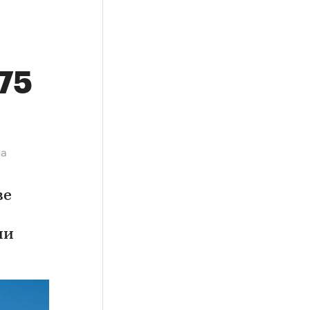
,75
на
ве
ии