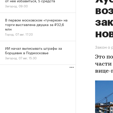
от нее избавиться, 5 средств
Загород, 09:00
во
зак
В первом московском «тучерезе» на
торги выставлена двушка за ₽32,6
млн
но
Город, 07 авг, 17:20
Закон о 
ИИ начал выписывать штрафы за
борщевик в Подмосковье
Это п
Загород, 07 авг, 15:30
части
вице-