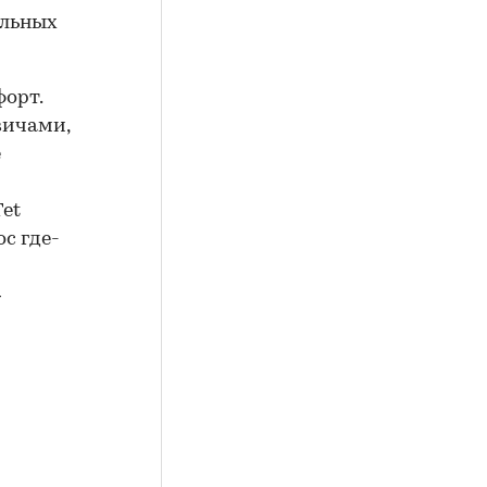
альных
форт.
вичами,
е
et
с где-
—