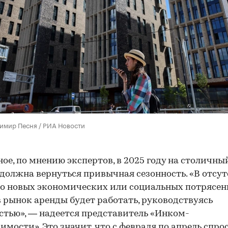
имир Песня / РИА Новости
ное, по мнению экспертов, в 2025 году на столичн
должна вернуться привычная сезонность. «В отсут
о новых экономических или социальных потрясен
 рынок аренды будет работать, руководствуясь
стью», — надеется представитель «Инком-
мости». Это значит, что с февраля по апрель спро