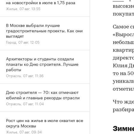
на новостройки в июле в 1,75 раза
высокие
Жилье, 07 авг, 13:55
покупат
В Москве выбрали лучшие
Самое с
градостроительные проекты. Как они
«Выросл
выглядят
Город, 07 авг, 12:05
небольш
квартир
Архитекторы и студенты создали
директо
плакаты ко Дню строителя. Лучшие
Юлия Ды
работы
то на 5
Отрасль, 07 авг, 11:36
уникаль
отметил
Дню строителя — 70: как отмечают
юбилей и главные рекорды отрасли
Что жде
Отрасль, 07 авг, 11:04
разбира
Рост цен на жилье в июле охватил все
округа Москвы
Зимне
Жилье, 07 авг, 09:34