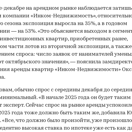
е-декабре на арендном рынке наблюдается затишь
м компании «Инком-Недвижимость», относительн
о сезона экспозиция выросла на 35%, а в годовом
ии — на 53%. «Это объясняется выходом в сегмен
инвестиционных квартир, приобретенных ранее,
ом части лотов из вторичной экспозиции, а также
нием спроса: число заявок от нанимателей умень
от октябрьского значения», — пояснила замдирект
ения аренды квартир «Инком-Недвижимости» Окс
00:00
/
00:00
а.
ловам, обычно спрос с середины декабря до середи
минимальный. «В начале 2025 года он будет таким
т эксперт. Сейчас спрос на рынке аренды успокоилс
2025 года тоже должно быть таким же, добавила 
 «Все, что должно было произойти, уже произошло
едентно высокая ставка по ипотеке уже есть как д