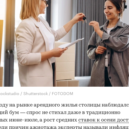
stockstudio / Shutterstock / FOTODOM
году на рынке арендного жилья столицы наблюдал
ий бум — спрос не стихал даже в традиционно
ых июне-июле, а рост средних
ставок к осени дост
реди причин ажиотажа эксперты называли инфляц