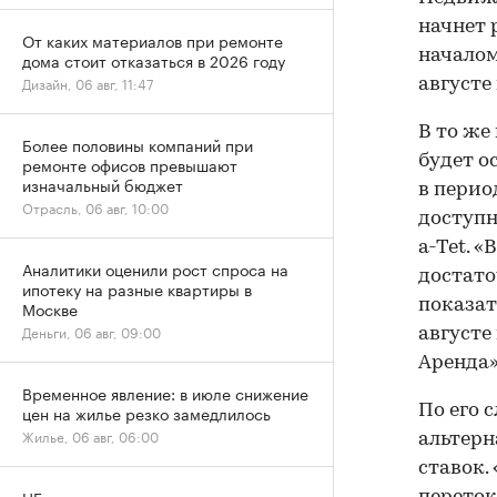
начнет 
От каких материалов при ремонте
началом
дома стоит отказаться в 2026 году
Дизайн, 06 авг, 11:47
августе
В то же
Более половины компаний при
будет о
ремонте офисов превышают
изначальный бюджет
в перио
Отрасль, 06 авг, 10:00
доступн
a-Tet. 
Аналитики оценили рост спроса на
достато
ипотеку на разные квартиры в
показат
Москве
Деньги, 06 авг, 09:00
августе
Аренда»
Временное явление: в июле снижение
По его 
цен на жилье резко замедлилось
Жилье, 06 авг, 06:00
альтерн
ставок.