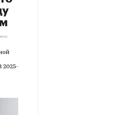
ду
-м
ожно
ной
 2025-