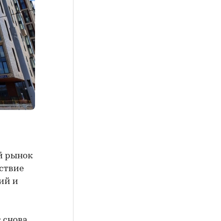
ый рынок
ствие
ий и
с снова