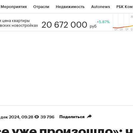
Мероприятия
Отрасли
Недвижимость
Autonews
РБК Ком
20 672 000
 цена квартиры
 РБК
РБК Образование
РБК Курсы
РБК Life
+5.87%
Тренды
Виз
вских новостройках
руб
ь
Крипто
РБК Бизнес-среда
Дискуссионный клуб
Исследо
зета
Спецпроекты СПб
Конференции СПб
Спецпроекты
кономика
Бизнес
Технологии и медиа
Финансы
Рынок на
9%)
(+31,75%)
«Русагро» ₽120
Ozon
Купить
Купить
27
прогноз ПСБ к 26.07.27
прог
Поделиться
 дек 2024, 09:28
39 796
е уже произошло»: ч