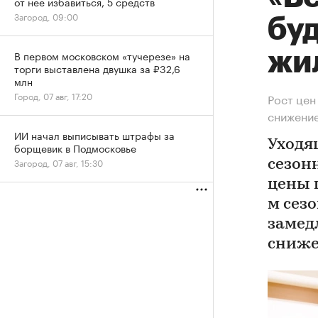
от нее избавиться, 5 средств
Загород, 09:00
буд
жи
В первом московском «тучерезе» на
торги выставлена двушка за ₽32,6
млн
Город, 07 авг, 17:20
Рост цен
снижени
ИИ начал выписывать штрафы за
Уходя
борщевик в Подмосковье
Загород, 07 авг, 15:30
сезон
цены 
м сез
замед
сниже