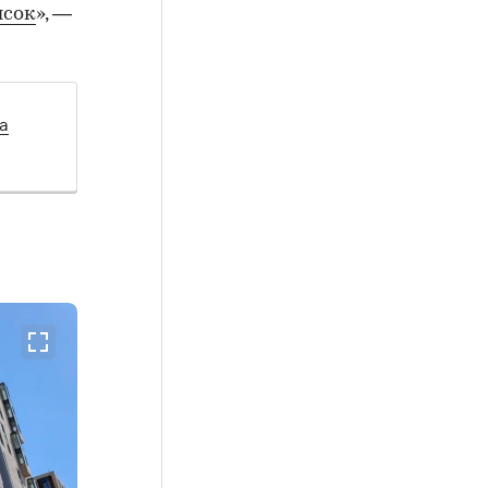
ысок
», —
а