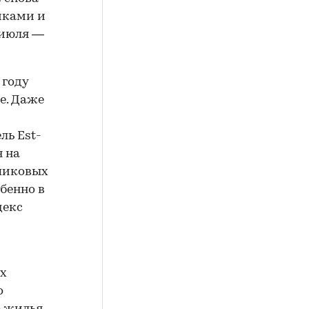
никами и
 июля —
 году
е. Даже
ль Est-
я на
 пиковых
обенно в
декс
их
о