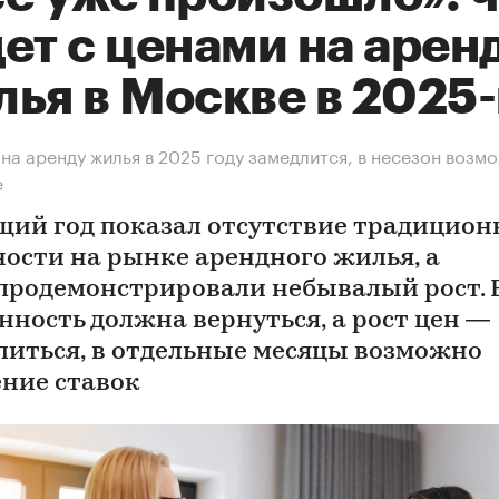
ет с ценами на арен
лья в Москве в 2025
 на аренду жилья в 2025 году замедлится, в несезон возм
е
щий год показал отсутствие традицион
ности на рынке арендного жилья, а
продемонстрировали небывалый рост. В
онность должна вернуться, а рост цен —
литься, в отдельные месяцы возможно
ние ставок