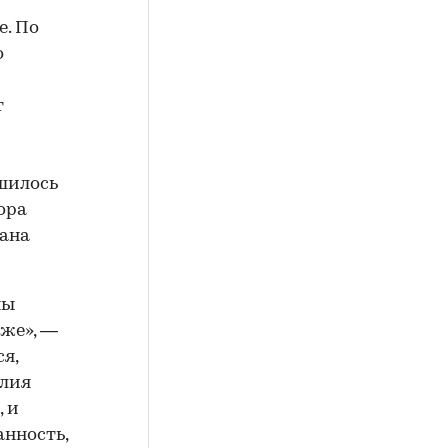
е. По
о
т
шилось
ора
ана
ны
 же», —
я,
Юлия
, и
анность,