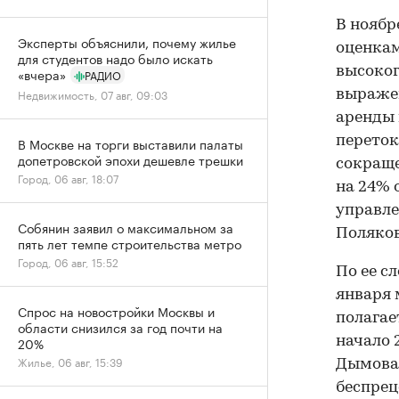
В ноябр
Эксперты объяснили, почему жилье
оценка
для студентов надо было искать
высоког
«вчера»
РАДИО
Недвижимость, 07 авг, 09:03
выражен
аренды 
переток
В Москве на торги выставили палаты
допетровской эпохи дешевле трешки
сокраще
Город, 06 авг, 18:07
на 24% 
управл
Собянин заявил о максимальном за
Поляков
пять лет темпе строительства метро
Город, 06 авг, 15:52
По ее с
января 
Спрос на новостройки Москвы и
полагае
области снизился за год почти на
начало 
20%
Жилье, 06 авг, 15:39
Дымова.
беспрец