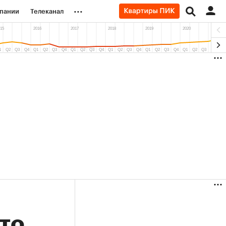
...
пании
Телеканал
ионеры
вания
личной валюты
(+90,26%)
(+33,93%)
 ₽5 450
АФК «Система» ₽12
Купить
ноз ПСБ к 29.07.27
прогноз БКС к 15.07.27
то