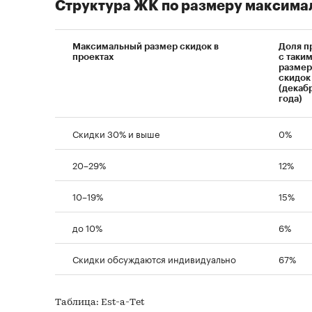
Структура ЖК по размеру максима
Максимальный размер скидок в
Доля п
проектах
с таки
разме
скидок
(декаб
года)
Скидки 30% и выше
0%
20–29%
12%
10–19%
15%
до 10%
6%
Скидки обсуждаются индивидуально
67%
Таблица: Est-a-Тet