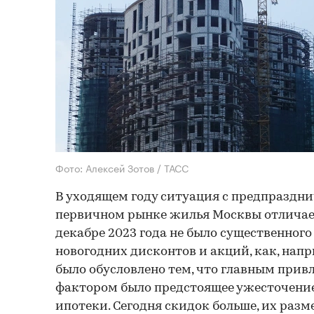
Фото: Алексей Зотов / ТАСС
В уходящем году ситуация с предпразд
первичном рынке жилья Москвы отличает
декабре 2023 года не было существенног
новогодних дисконтов и акций, как, напри
было обусловлено тем, что главным при
фактором было предстоящее ужесточение
ипотеки. Сегодня скидок больше, их разм