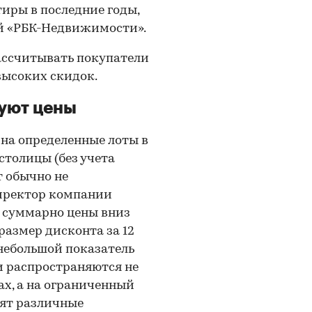
тиры в последние годы,
ей «РБК-Недвижимости».
рассчитывать покупатели
высоких скидок.
руют цены
на определенные лоты в
столицы (без учета
т обычно не
директор компании
, суммарно цены вниз
размер дисконта за 12
 небольшой показатель
ки распространяются не
ах, а на ограниченный
дят различные