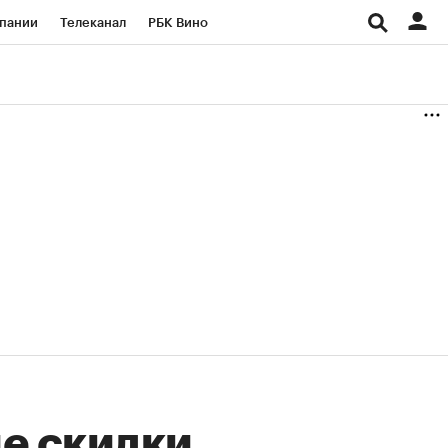
пании
Телеканал
РБК Вино
ациональные проекты
Город
аншизы
Газета
ка
Бизнес
е скидки