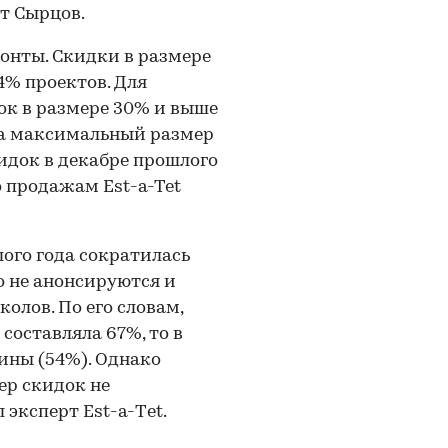
т Сырцов.
конты. Скидки в размере
4% проектов. Для
док в размере 30% и выше
, а максимальный размер
идок в декабре прошлого
о продажам Est-a-Tet
ого года сократилась
о не анонсируются и
олов. По его словам,
составляла 67%, то в
вины (54%). Однако
ер скидок не
 эксперт Est-a-Тet.