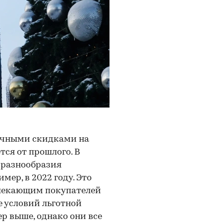
ничными скидками на
ся от прошлого. В
о разнообразия
мер, в 2022 году. Это
влекающим покупателей
 условий льготной
ер выше, однако они все