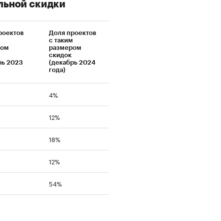
льной скидки
роектов
Доля проектов
м
с таким
ром
размером
скидок
рь 2023
(декабрь 2024
года)
4%
12%
18%
12%
54%