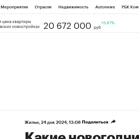
Мероприятия
Отрасли
Недвижимость
Autonews
РБК Ком
20 672 000
 цена квартиры
Образование
РБК Курсы
РБК Life
Тренды
+5.87%
Визионеры
Н
вских новостройках
руб
Дискуссионный клуб
Исследования
Кредитные рейтинги
Фр
Спецпроекты
Проверка контрагентов
Политика
Экономи
к наличной валюты
Поделиться
Жилье
⁠,
24 дек 2024, 13:08
Какие новогодни