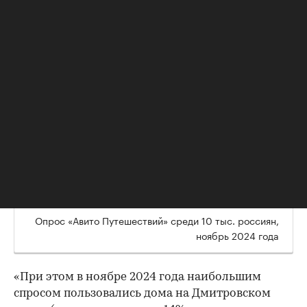
(43%);
возможность заселения с детьми или животными
(34%);
количество спальных мест (32%);
стоимость в расчете на гостя (31%).
Среди дополнительных факторов для пользователей:
окружение и сопутствующая инфраструктура —
развлечения, природа, магазины (так ответили
43% респондентов);
различные удобства (музыкальная аппаратура,
проектор, мангальная зона, бассейн, баня).
Опрос «Авито Путешествий» среди 10 тыс. россиян,
ноябрь 2024 года
«При этом в ноябре 2024 года наибольшим
спросом пользовались дома на Дмитровском