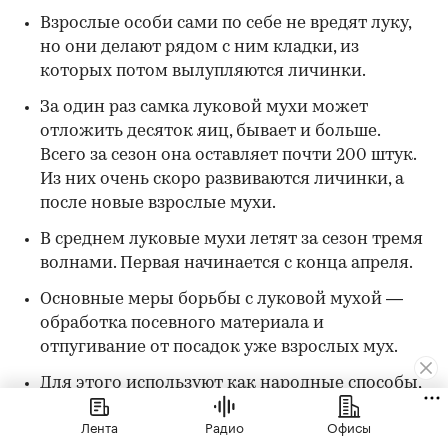
Взрослые особи сами по себе не вредят луку,
но они делают рядом с ним кладки, из
которых потом вылупляются личинки.
За один раз самка луковой мухи может
отложить десяток яиц, бывает и больше.
Всего за сезон она оставляет почти 200 штук.
Из них очень скоро развиваются личинки, а
после новые взрослые мухи.
В среднем луковые мухи летят за сезон тремя
волнами. Первая начинается с конца апреля.
Основные меры борьбы с луковой мухой —
обработка посевного материала и
отпугивание от посадок уже взрослых мух.
Для этого используют как народные способы,
вроде сильно пахнущих продуктов — ветки
Лента
Радио
Офисы
полыни, табачная пыль или зола.