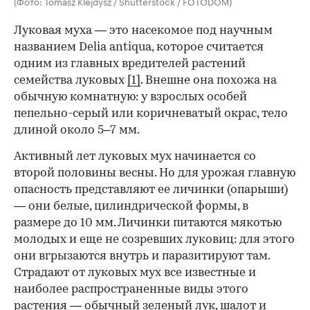
(Фото: Tomasz Klejdysz / Shutterstock / FOTODOM)
Луковая муха — это насекомое под научным
названием Delia antiqua, которое считается
одним из главных вредителей растений
семейства луковых
[1]
. Внешне она похожа на
обычную комнатную: у взрослых особей
пепельно-серый или коричневатый окрас, тело
длиной около 5–7 мм.
Активный лет луковых мух начинается со
00:00
/
00:00
второй половины весны. Но для урожая главную
опасность представляют ее личинки (опарыши)
— они белые, цилиндрической формы, в
размере до 10 мм. Личинки питаются мякотью
молодых и еще не созревших луковиц: для этого
они вгрызаются внутрь и паразитируют там.
Страдают от луковых мух все известные и
наиболее распространенные виды этого
растения — обычный зеленый лук, шалот и