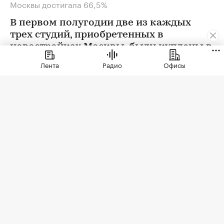
Москвы достигала 66,5%
В первом полугодии две из каждых
трех студий, приобретенных в
новостройках Москвы, были куплены в
ипотеку. В сегменте трешек ипотечных
Лента
Радио
Офисы
сделок менее половины, а среди
четырехкомнатных квартир — лишь
около четверти