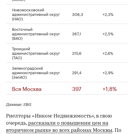
Новомосковский
административный округ
308,3
+2,3%
(НАО)
Восточный
административный округ
367,1
+2,5%
(ВАО)
Троицкий
административный округ
210,6
+2,6%
(ТАО)
Зеленоградский
административный округ
291,4
+2,9%
(ЗелАО)
Вся Москва
397
+1,8%
Данные: SRG
Риелторы «Инком-Недвижимость», в свою
очередь,
рассказали о повышении цен на
вторичном рынке во всех районах Москвы
. По