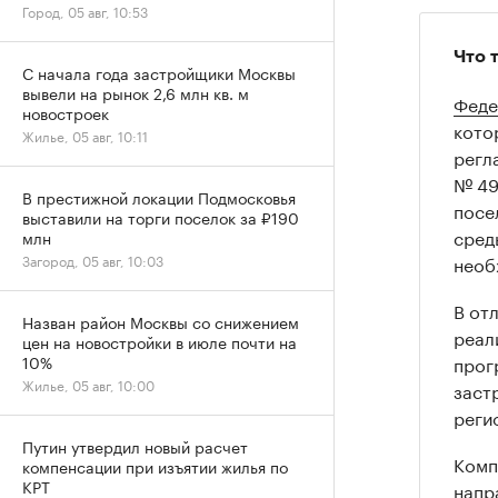
Город, 05 авг, 10:53
Что 
С начала года застройщики Москвы
вывели на рынок 2,6 млн кв. м
Феде
новостроек
кото
Жилье, 05 авг, 10:11
регл
№ 49
В престижной локации Подмосковья
посе
выставили на торги поселок за ₽190
сред
млн
необ
Загород, 05 авг, 10:03
В от
Назван район Москвы со снижением
реал
цен на новостройки в июле почти на
прог
10%
Жилье, 05 авг, 10:00
заст
реги
Путин утвердил новый расчет
Комп
компенсации при изъятии жилья по
КРТ
напр