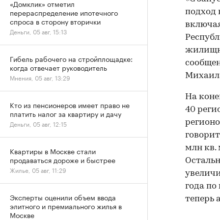
«Домклик» отметил
перераспределение ипотечного
подход 
спроса в сторону вторички
включая
Деньги, 05 авг, 15:13
Республ
жилищно
Гибель рабочего на стройплощадке:
сообщен
когда отвечает руководитель
Михаила
Мнения, 05 авг, 13:29
На коне
Кто из пенсионеров имеет право не
40 реги
платить налог за квартиру и дачу
регионо
Деньги, 05 авг, 12:15
говорит
млн кв.
Квартиры в Москве стали
продаваться дороже и быстрее
Остальн
Жилье, 05 авг, 11:29
увеличи
года по
Эксперты оценили объем ввода
теперь 
элитного и премиального жилья в
Москве