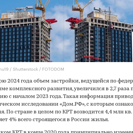
hu19 / Shutterstock / FOTODOM
рю 2024 года объем застройки, ведущейся по феде
ме комплексного развития, увеличился в 2,7 раза 
ию с началом 2023 года. Такая информация приво
ческом исследовании «Дом.РФ», с которым ознак
я. По стране в целом по КРТ возводится 4,4 млн кв. 
яет 4% всего строящегося в России жилья.
ском КРТ в конце 2020 года принципиально измен