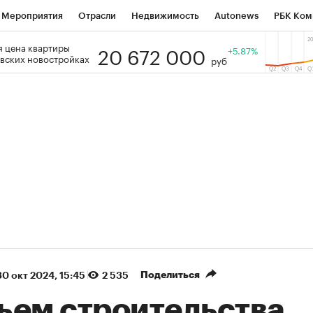
Мероприятия
Отрасли
Недвижимость
Autonews
РБК Ком
20 672 000
 цена квартиры
 РБК
РБК Образование
РБК Курсы
РБК Life
+5.87%
Тренды
Виз
вских новостройках
руб
ь
Крипто
РБК Бизнес-среда
Дискуссионный клуб
Исследо
зета
Спецпроекты СПб
Конференции СПб
Спецпроекты
кономика
Бизнес
Технологии и медиа
Финансы
Рынок на
(+85,78%)
(+27,33%
on ₽5 450
АФК «Система» ₽12
Купить
огноз ПСБ к 29.07.27
прогноз БКС к 15.07.27
Поделиться
30 окт 2024, 15:45
2 535
ъем строительства