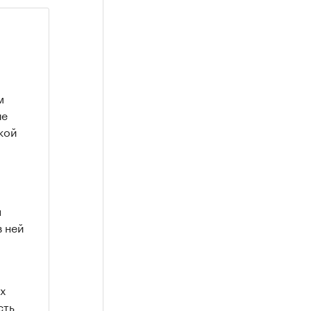
м
ие
кой
я
в ней
х
сть