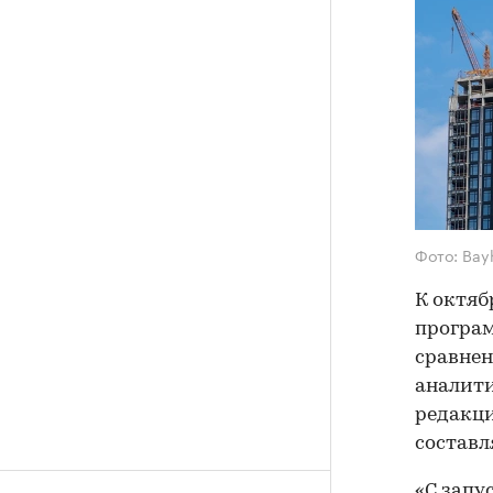
Фото: Bay
К октяб
програм
сравнен
аналити
редакци
составл
«С запу