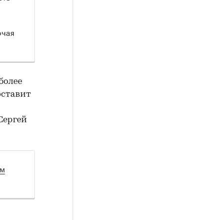
ючая
 более
составит
Сергей
ом