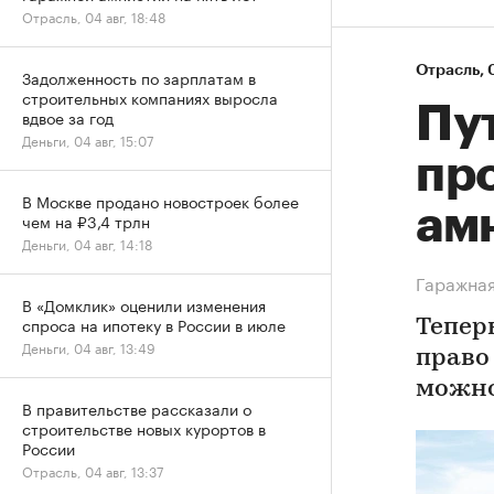
Отрасль, 04 авг, 18:48
Отрасль
⁠,
Задолженность по зарплатам в
строительных компаниях выросла
Пу
вдвое за год
Деньги, 04 авг, 15:07
пр
В Москве продано новостроек более
амн
чем на ₽3,4 трлн
Деньги, 04 авг, 14:18
Гаражная
В «Домклик» оценили изменения
спроса на ипотеку в России в июле
Тепер
Деньги, 04 авг, 13:49
право
можно 
В правительстве рассказали о
строительстве новых курортов в
России
Отрасль, 04 авг, 13:37