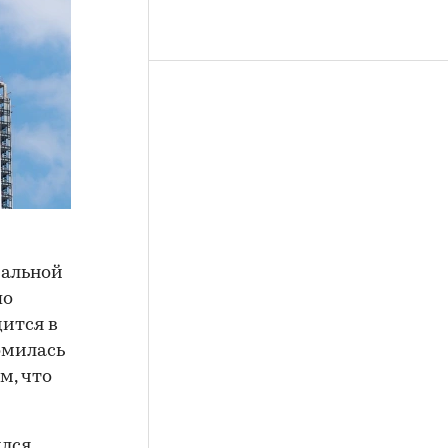
ральной
по
дится в
омилась
м, что
ился