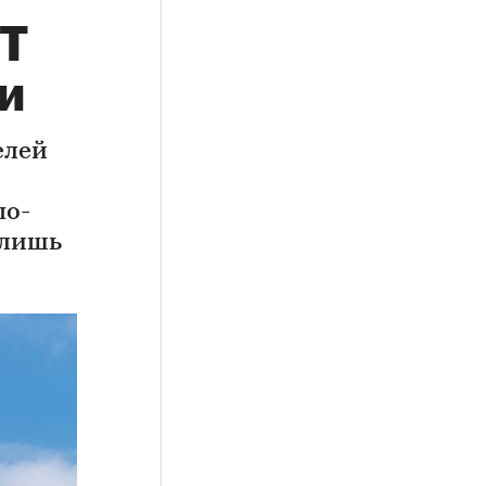
РТ
и
елей
по-
 лишь