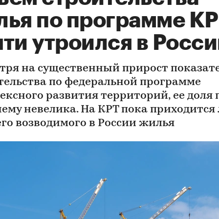
лья по программе К
ти утроился в Росси
тря на существенный прирост показат
тельства по федеральной программе
ексного развития территорий, ее доля 
ему невелика. На КРТ пока приходится
его возводимого в России жилья