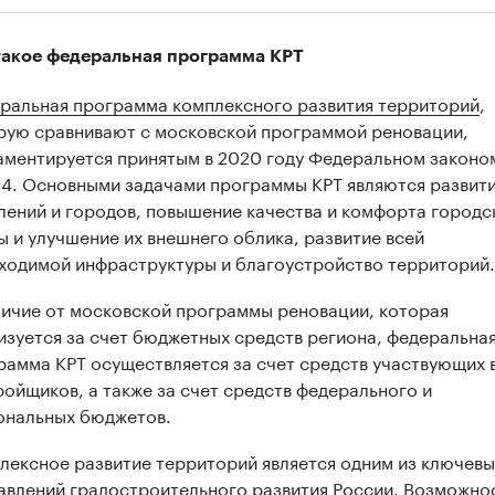
такое федеральная программа КРТ
ральная программа комплексного развития территорий
,
рую сравнивают с московской программой реновации,
аментируется принятым в 2020 году Федеральном законо
4. Основными задачами программы КРТ являются развит
лений и городов, повышение качества и комфорта городс
ы и улучшение их внешнего облика, развитие всей
ходимой инфраструктуры и благоустройство территорий.
личие от московской программы реновации, которая
00:00
/
00:00
изуется за счет бюджетных средств региона, федеральна
рамма КРТ осуществляется за счет средств участвующих 
ройщиков, а также за счет средств федерального и
ональных бюджетов.
лексное развитие территорий является одним из ключевы
авлений градостроительного развития России. Возможно