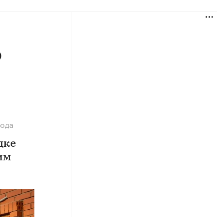
о
года
дке
им