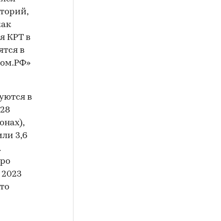
торий,
как
я КРТ в
ятся в
Дом.РФ»
уются в
 28
онах),
или 3,6
.
тро
 2023
 то