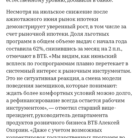
естественному уровню, добавили в банке.
Несмотря на июльское снижение после
ажиотажного июня рынок ипотеки
демонстрирует уверенный рост, в том числе за
счет рыночной ипотеки. Доля льготных
программ в общем объеме выдач с начала года
составила 62%, снизившись за месяц на 2 п.п.,
отмечают в ВТБ. «Мы видим, как июньский
всплеск по госпрограммам плавно перетекает в
системный интерес к рыночным инструментам.
Это не ситуативная реакция, а смена модели
поведения заемщиков, которые понимают:
ждать более комфортных условий можно долго,
а рефинансирование всегда остается рабочим
инструментом», — отметил старший вице-
президент, руководитель департамента
продуктов розничного бизнеса ВТБ Алексей
Охорзин. «Даже с учетом возможных
корректировок государственных программ во