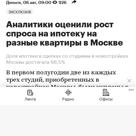
Деньги
⁠,
06 авг, 09:00
926
ЭКСКЛЮЗИВ
Аналитики оценили рост
спроса на ипотеку на
разные квартиры в Москве
Доля ипотеки в сделках со студиями в новостройках
Москвы достигала 66,5%
В первом полугодии две из каждых
трех студий, приобретенных в
новостройках Москвы, были куплены в
ипотеку. В сегменте трешек ипотечных
Лента
Радио
Офисы
сделок менее половины, а среди
четырехкомнатных квартир — лишь
около четверти