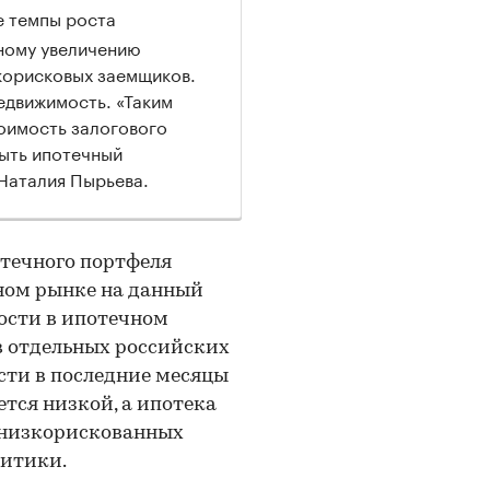
е темпы роста
ному увеличению
корисковых заемщиков.
едвижимость. «Таким
тоимость залогового
ыть ипотечный
Наталия Пырьева.
отечного портфеля
чном рынке на данный
ости в ипотечном
 в отдельных российских
сти в последние месяцы
ется низкой, а ипотека
 низкорискованных
литики.