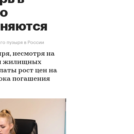
го
аняются
го пузыря в России
ря, несмотря на
ия жилищных
латы рост цен на
рока погашения