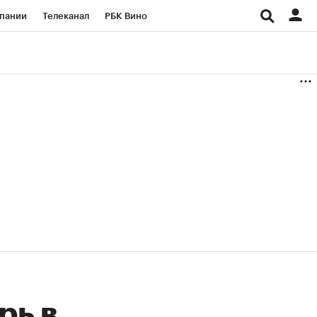
пании
Телеканал
РБК Вино
ациональные проекты
Город
аншизы
Газета
ка
Бизнес
рь в