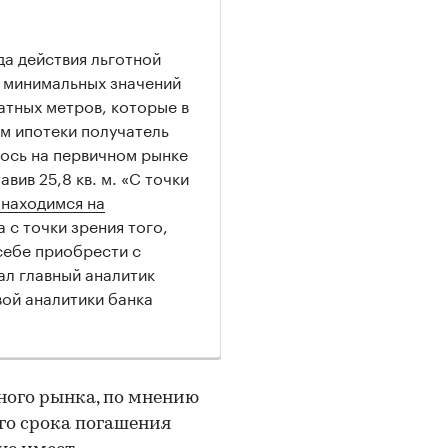
да действия льготной
о минимальных значений
атных метров, которые в
м ипотеки получатель
лось на первичном рынке
тавив 25,8 кв. м. «С точки
 находимся на
 с точки зрения того,
себе приобрести с
ал главный аналитик
ой аналитики банка
ного рынка, по мнению
го срока погашения