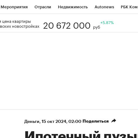
Мероприятия
Отрасли
Недвижимость
Autonews
РБК Ком
20 672 000
 цена квартиры
Образование
РБК Курсы
РБК Life
Тренды
+5.87%
Визионеры
Н
вских новостройках
руб
Дискуссионный клуб
Исследования
Кредитные рейтинги
Фр
Спецпроекты
Проверка контрагентов
Политика
Экономи
к наличной валюты
Поделиться
Деньги
⁠,
15 окт 2024, 02:00
Ипотечный пузы