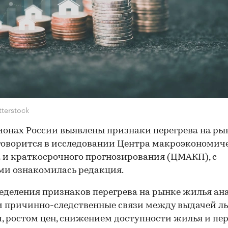
tterstock
гионах России выявлены признаки перегрева на ры
говорится в исследовании Центра макроэкономич
 и краткосрочного прогнозирования (ЦМАКП), с
и ознакомилась редакция.
еделения признаков перегрева на рынке жилья а
 причинно-следственные связи между выдачей л
, ростом цен, снижением доступности жилья и пе