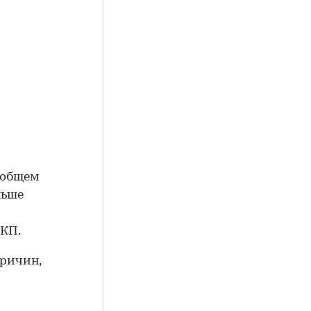
 общем
ньше
АКП.
причин,