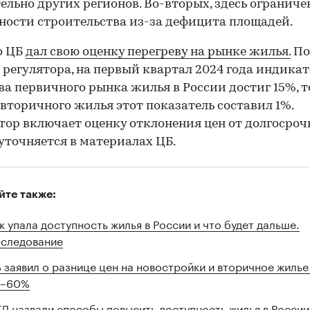
ельно других регионов. Во-вторых, здесь огранич
ости строительства из-за дефицита площадей.
о ЦБ
дал свою оценку перегреву на рынке жилья.
По
регулятора, на первый квартал 2024 года индика
ва первичного рынка жилья в России достиг 15%, т
 вторичного жилья этот показатель составил 1%.
ор включает оценку отклонения цен от долгосроч
 уточняется в материалах ЦБ.
йте также:
к упала доступность жилья в России и что будет дальше.
следование
 заявил о разнице цен на новостройки и вторичное жилье
5–60%
ГД назвали способы повысить доступность жилья в России