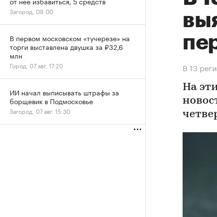
от нее избавиться, 5 средств
Загород, 09:00
вы
пе
В первом московском «тучерезе» на
торги выставлена двушка за ₽32,6
млн
Город, 07 авг, 17:20
В 13 рег
На эт
ИИ начал выписывать штрафы за
борщевик в Подмосковье
новос
Загород, 07 авг, 15:30
четве