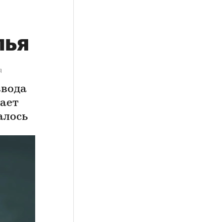
лья
я
ввода
вает
алось