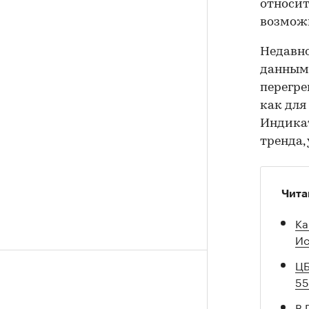
относит
возможн
Недавн
данным 
перегре
как для
Индикат
тренда,
Чита
Ка
Ис
ЦБ
5
В 