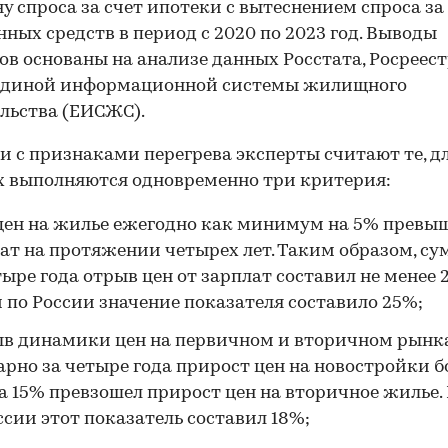
ну спроса за счет ипотеки с вытеснением спроса за
нных средств в период с 2020 по 2023 год. Выводы
ов основаны на анализе данных Росстата, Росреестр
Единой информационной системы жилищного
льства (ЕИСЖС).
 с признаками перегрева эксперты считают те, д
 выполняются одновременно три критерия:
цен на жилье ежегодно как минимум на 5% превы
ат на протяжении четырех лет. Таким образом, с
тыре года отрыв цен от зарплат составил не менее 
 по России значение показателя составило 25%;
в динамики цен на первичном и вторичном рынк
рно за четыре года прирост цен на новостройки б
а 15% превзошел прирост цен на вторичное жилье.
ссии этот показатель составил 18%;