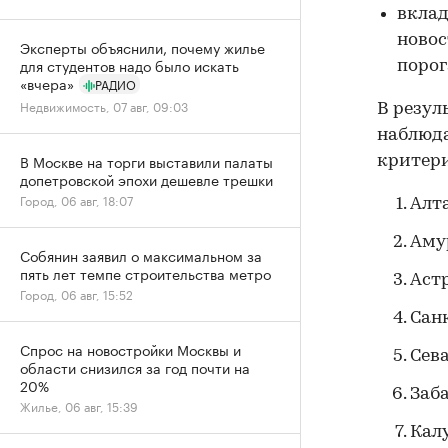
вклад
новос
Эксперты объяснили, почему жилье
для студентов надо было искать
порог
«вчера»
РАДИО
Недвижимость, 07 авг, 09:03
В резул
наблюда
В Москве на торги выставили палаты
критери
допетровской эпохи дешевле трешки
Город, 06 авг, 18:07
Алта
Аму
Собянин заявил о максимальном за
пять лет темпе строительства метро
Аст
Город, 06 авг, 15:52
Сан
Спрос на новостройки Москвы и
Сева
области снизился за год почти на
20%
Заб
Жилье, 06 авг, 15:39
Кал