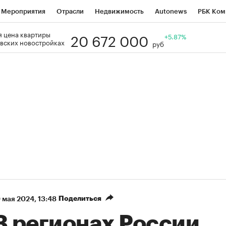
Мероприятия
Отрасли
Недвижимость
Autonews
РБК Ком
20 672 000
 цена квартиры
Образование
РБК Курсы
РБК Life
Тренды
+5.87%
Визионеры
Н
вских новостройках
руб
Дискуссионный клуб
Исследования
Кредитные рейтинги
Фр
Спецпроекты
Проверка контрагентов
Политика
Экономи
к наличной валюты
Поделиться
 мая 2024, 13:48
3 регионах России