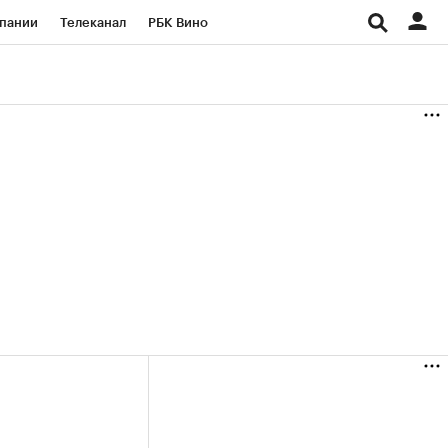
пании
Телеканал
РБК Вино
ациональные проекты
Город
аншизы
Газета
ка
Бизнес