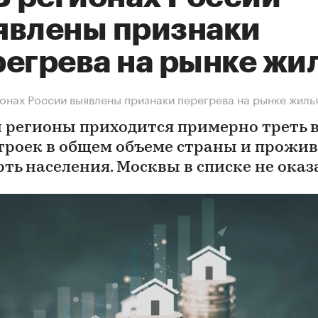
явлены признаки
регрева на рынке жи
ионах России выявлены признаки перегрева на рынке жиль
и регионы приходится примерно треть 
троек в общем объеме страны и прожи
рть населения. Москвы в списке не оказ