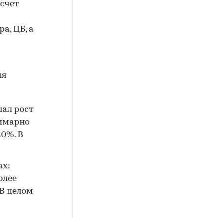
 счет
а, ЦБ, а
ля
шал рост
уммарно
20%. В
ах:
олее
 В целом