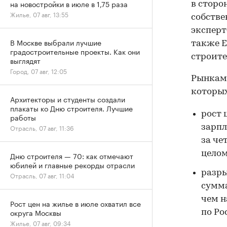
на новостройки в июле в 1,75 раза
в сторо
Жилье, 07 авг, 13:55
собстве
эксперт
В Москве выбрали лучшие
также 
градостроительные проекты. Как они
строите
выглядят
Город, 07 авг, 12:05
Рынками
которых
Архитекторы и студенты создали
плакаты ко Дню строителя. Лучшие
рост 
работы
зарпл
Отрасль, 07 авг, 11:36
за че
целом
Дню строителя — 70: как отмечают
юбилей и главные рекорды отрасли
разры
Отрасль, 07 авг, 11:04
сумма
чем н
Рост цен на жилье в июле охватил все
округа Москвы
по Ро
Жилье, 07 авг, 09:34