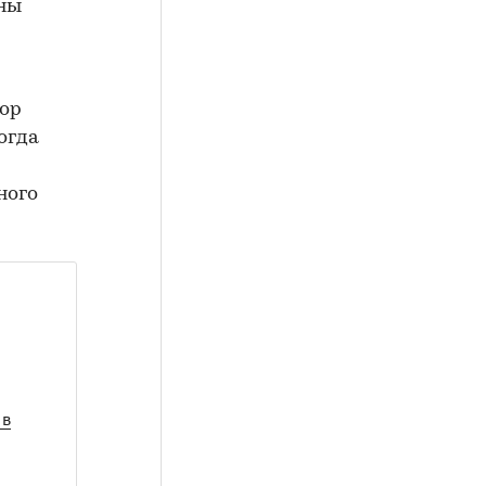
ены
тор
огда
ного
 в