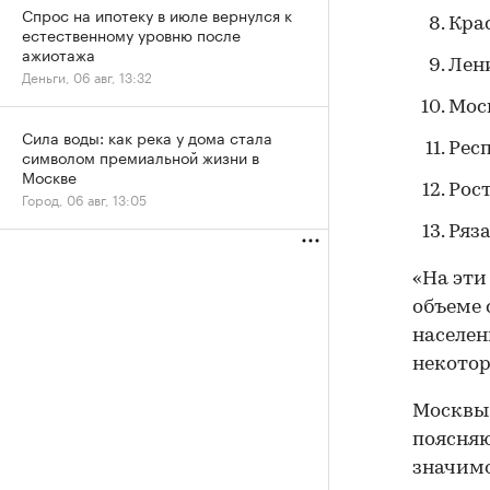
Спрос на ипотеку в июле вернулся к
Кра
естественному уровню после
ажиотажа
Лен
Деньги, 06 авг, 13:32
Мос
Сила воды: как река у дома стала
Рес
символом премиальной жизни в
Москве
Рост
Город, 06 авг, 13:05
Ряза
«На эти
объеме 
населен
некотор
Москвы 
поясняю
значимо