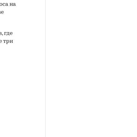
оса на
ве
, где
е три