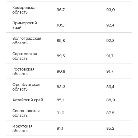
Кемеровская
96,7
93,0
область
Приморский
105,1
92,4
край
Волгоградская
85,8
92,3
область
Саратовская
89,5
91,7
область
Ростовская
90,8
91,7
область
Оренбургская
83,3
89,4
область
Алтайский край
85,1
88,9
Свердловская
91,0
87,8
область
Иркутская
91,1
85,2
область