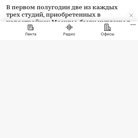
В первом полугодии две из каждых
трех студий, приобретенных в
новостройках Москвы, были куплены в
ипотеку. В сегменте трешек ипотечных
Лента
Радио
Офисы
сделок менее половины, а среди
четырехкомнатных квартир — лишь
около четверти