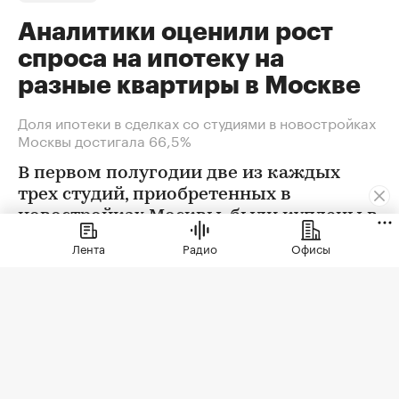
Аналитики оценили рост
спроса на ипотеку на
разные квартиры в Москве
Доля ипотеки в сделках со студиями в новостройках
Москвы достигала 66,5%
В первом полугодии две из каждых
трех студий, приобретенных в
новостройках Москвы, были куплены в
ипотеку. В сегменте трешек ипотечных
Лента
Радио
Офисы
сделок менее половины, а среди
четырехкомнатных квартир — лишь
около четверти