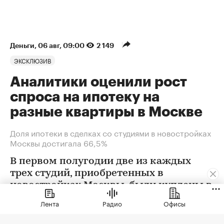
Деньги
⁠,
06 авг, 09:00
2 149
ЭКСКЛЮЗИВ
Аналитики оценили рост
спроса на ипотеку на
разные квартиры в Москве
Доля ипотеки в сделках со студиями в новостройках
Москвы достигала 66,5%
В первом полугодии две из каждых
трех студий, приобретенных в
новостройках Москвы, были куплены в
ипотеку. В сегменте трешек ипотечных
Лента
Радио
Офисы
сделок менее половины, а среди
четырехкомнатных квартир — лишь