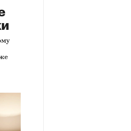
е
ки
ому
кже