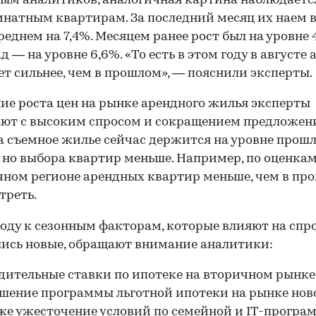
ым аналитиков, аналогичная картина наблюдаетс
натным квартирам. За последний месяц их наем 
реднем на 7,4%. Месяцем ранее рост был на уровне 4
д — на уровне 6,6%. «То есть в этом году в августе
т сильнее, чем в прошлом», — пояснили эксперты.
ие роста цен на рынке арендного жилья эксперты
ют с высоким спросом и сокращением предложен
а съемное жилье сейчас держится на уровне прош
, но выбора квартир меньше. Например, по оценка
чном регионе арендных квартир меньше, чем в пр
 треть.
году к сезонным факторам, которые влияют на спро
ись новые, обращают внимание аналитики:
дительные ставки по ипотеке на вторичном рынке
шение программы льготной ипотеки на рынке нов
же ужесточение условий по семейной и IT-програ