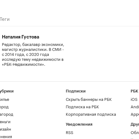
Теги
Наталия Густова
Редактор, бакалавр экономики,
магистр журналистики. В СМИ -
с 2014 года, с 2020 года
исследую тему недвижимости в
«РБК-Недвижимости».
убрики
Подписки
РБК
илье
Скрыть баннеры на РБК
iOS
ород
Подписка на РБК
And
агород
Корпоративная подписка
AppG
еньги
Уведомления
Дру
изайн
RSS
Обл
нения