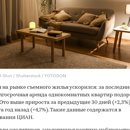
el-Shot / Shutterstock / FOTODOM
н на рынке съемного жилья ускорился: за последни
лгосрочная аренда однокомнатных квартир подо
. Это выше прироста за предыдущие 30 дней (+2,3%
а год назад (+4,7%). Такие данные содержатся в
овании ЦИАН.