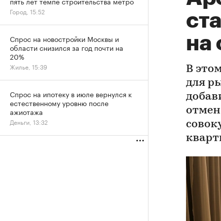
пять лет темпе строительства метро
Город, 15:52
ст
на
Спрос на новостройки Москвы и
области снизился за год почти на
20%
Жилье, 15:39
В это
для р
Спрос на ипотеку в июле вернулся к
добав
естественному уровню после
отмен
ажиотажа
Деньги, 13:32
совок
квар