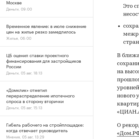
Москве
Это с
Деньги, 09:00
несос
Временное явление: в июле снижение
сохра
цен на жилье резко замедлилось
межре
Жилье, 06:00
стран
ЦБ оценил ставки проектного
В ближа
финансирования для застройщиков
сохрани
России
на высо
Деньги, 05 авг, 18:13
прошлом
уровней
«Домклик» отметил
перераспределение ипотечного
нового 
спроса в сторону вторички
квартир
Деньги, 05 авг, 15:13
«ЦИАН.
Гибель рабочего на стройплощадке:
О реко
когда отвечает руководитель
«Дом.РФ
Мнения, 05 авг, 13:29