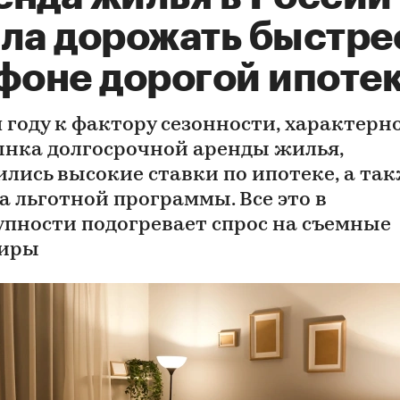
ала дорожать быстре
 фоне дорогой ипоте
м году к фактору сезонности, характерн
ынка долгосрочной аренды жилья,
ились высокие ставки по ипотеке, а та
а льготной программы. Все это в
упности подогревает спрос на съемные
тиры