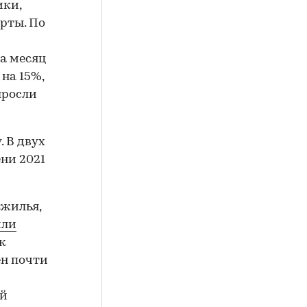
ики,
рты. По
за месяц
 на 15%,
ыросли
. В двух
ни 2021
 жилья,
или
к
ен почти
ий