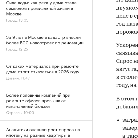
По данн
Сила воды: как река у дома стала
символом премиальной жизни в
двухком
Москве
цене в с
Город, 13:05
год наза
дорожае
За 9 лет в Москве в кадастр внесли
более 500 новостроек по реновации
Ускорен
Город, 12:25
связыва
Спрос н
От каких материалов при ремонте
августа
дома стоит отказаться в 2026 году
в столи
Дизайн, 11:47
году, на
Более половины компаний при
В этом 
ремонте офисов превышают
изначальный бюджет
добавил
Отрасль, 10:00
загра
завер
Аналитики оценили рост спроса на
ипотеку на разные квартиры в
а так