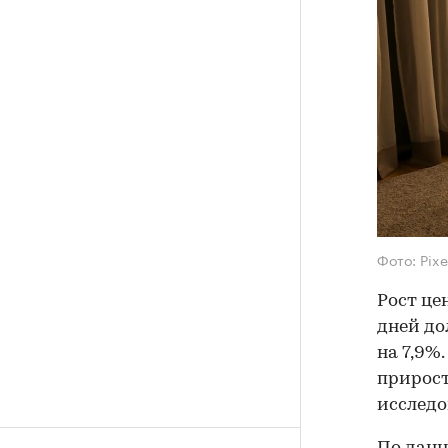
Фото: Pix
Рост це
дней до
на 7,9%
прирост
исслед