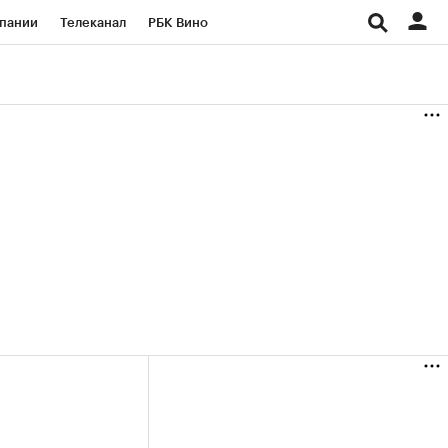
пании
Телеканал
РБК Вино
ациональные проекты
Город
аншизы
Газета
ка
Бизнес