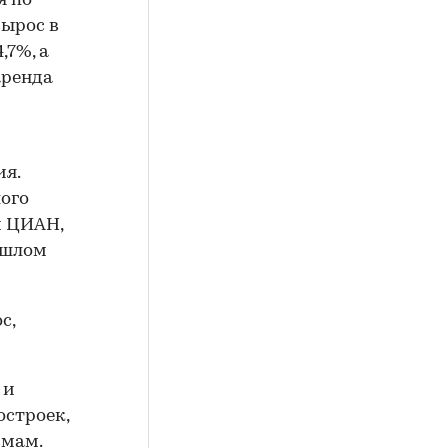
я по
вырос в
,7%, а
 аренда
ия.
лого
м ЦИАН,
ошлом
с,
 и
остроек,
ммам.