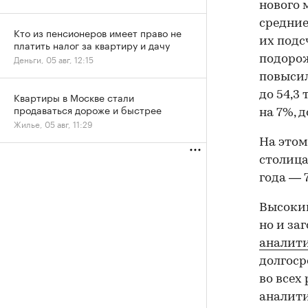
нового 
средние
Кто из пенсионеров имеет право не
их подс
платить налог за квартиру и дачу
Деньги, 05 авг, 12:15
подорож
повысила
до 54,3
Квартиры в Москве стали
продаваться дороже и быстрее
на 7%, д
Жилье, 05 авг, 11:29
На этом
столица
года — 
Высокий
но и за
аналит
долгоср
во всех
аналит