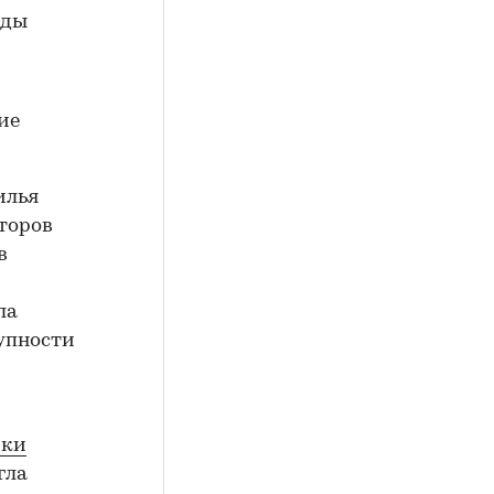
нды
ие
илья
торов
в
ла
тупности
ики
гла