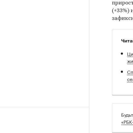
прирост
(+33%) 
зафикси
Чита
Ци
жи
Сп
се
Будь
«РБК