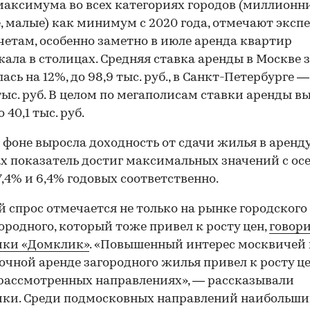
максимума во всех категориях городов (миллионн
, малые) как минимум с 2020 года, отмечают экспе
четам, особенно заметно в июле аренда квартир
ала в столицах. Средняя ставка аренды в Москве 
сь на 12%, до 98,9 тыс. руб., в Санкт-Петербурге —
 тыс. руб. В целом по мегаполисам ставки аренды в
о 40,1 тыс. руб.
 фоне выросла доходность от сдачи жилья в аренду
х показатель достиг максимальных значений с осе
7,4% и 6,4% годовых соответственно.
 спрос отмечается не только на рынке городского
городного, который тоже привел к росту цен,
говор
ики «Домклик»
. «Повышенный интерес москвичей 
очной аренде загородного жилья привел к росту ц
 рассмотренных направлениях», — рассказывали
ики. Среди подмосковных направлений наибольш