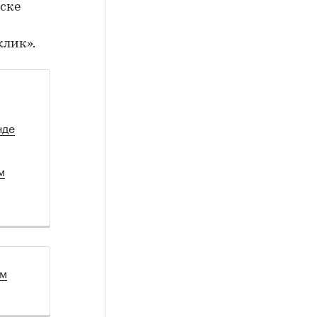
ске
клик».
нде
м
ом