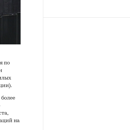
я по
н
илых
ции).
 более
ю
та,
раций на