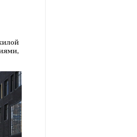
ежилой
иями,