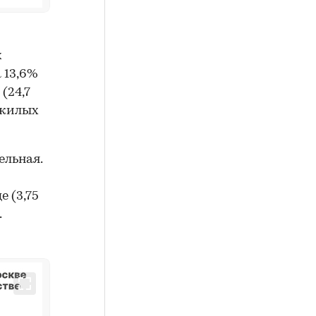
х
а 13,6%
(24,7
нежилых
льная.
 (3,75
.