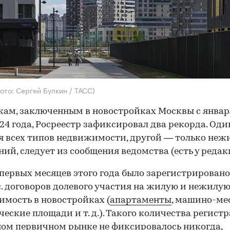
ото: Сергей Булкин / ТАСС)
кам, заключенным в новостройках Москвы с январ
24 года, Росреестр зафиксировал два рекорда. Оди
я всех типов недвижимости, другой — только неж
ий, следует из сообщения ведомства (есть у редак
 первых месяцев этого года было зарегистрировано
с. договоров долевого участия на жилую и нежилу
мость в новостройках (
апартаменты
, машино-мес
еские площади и т. д.). Такого количества регист
ом первичном рынке не фиксировалось никогда,