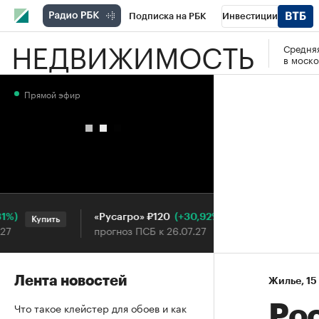
Подписка на РБК
Инвестиции
НЕДВИЖИМОСТЬ
Средняя
РБК Вино
Спорт
Школа управления
в моско
Национальные проекты
Город
Стил
Прямой эфир
Кредитные рейтинги
Франшизы
Га
Проверка контрагентов
Политика
Э
(+30,92%)
«Русагро» ₽120
Ozon ₽
Купить
Купить
прогноз ПСБ к 26.07.27
прогноз
Лента новостей
Жилье
⁠,
15
Что такое клейстер для обоев и как
Ро