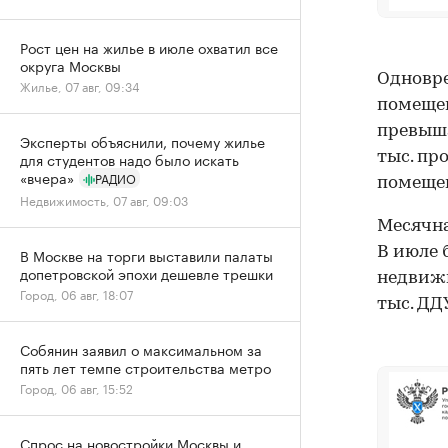
Рост цен на жилье в июле охватил все
округа Москвы
Одновре
Жилье, 07 авг, 09:34
помещен
превыша
Эксперты объяснили, почему жилье
тыс. пр
для студентов надо было искать
«вчера»
РАДИО
помеще
Недвижимость, 07 авг, 09:03
Месячн
В июле 
В Москве на торги выставили палаты
допетровской эпохи дешевле трешки
недвижи
Город, 06 авг, 18:07
тыс. ДДУ
Собянин заявил о максимальном за
пять лет темпе строительства метро
Город, 06 авг, 15:52
Спрос на новостройки Москвы и