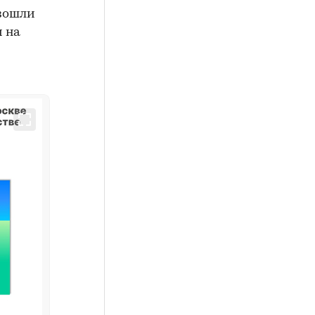
взошли
и на