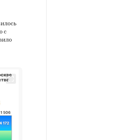
зилось
ю с
вило