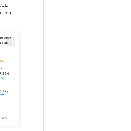
сти
ства.