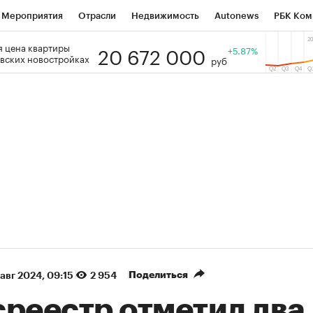
Мероприятия
Отрасли
Недвижимость
Autonews
РБК Ком
20 672 000
 цена квартиры
 РБК
РБК Образование
РБК Курсы
РБК Life
+5.87%
Тренды
Виз
вских новостройках
руб
ь
Крипто
РБК Бизнес-среда
Дискуссионный клуб
Исследо
зета
Спецпроекты СПб
Конференции СПб
Спецпроекты
кономика
Бизнес
Технологии и медиа
Финансы
Рынок на
(+86,32%)
(+31,45%)
5 450
АФК «Система» ₽12
Купить
 ПСБ к 29.07.27
прогноз БКС к 15.07.27
Поделиться
 авг 2024, 09:15
2 954
среестр отметил два