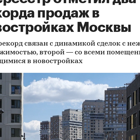
корда продаж в
востройках Москвы
рекорд связан с динамикой сделок с н
жимостью, второй — со всеми помещен
имися в новостройках