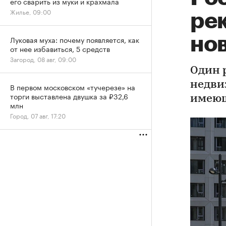
его сварить из муки и крахмала
Жилье, 09:00
ре
но
Луковая муха: почему появляется, как
от нее избавиться, 5 средств
Загород, 08 авг, 09:00
Один 
недви
В первом московском «тучерезе» на
торги выставлена двушка за ₽32,6
имеющ
млн
Город, 07 авг, 17:20