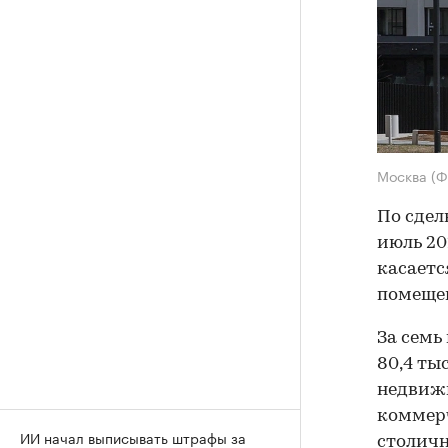
Москва
(Ф
По сдел
июль 20
касаетс
помещен
За семь
80,4 ты
недвижи
коммерч
ИИ начал выписывать штрафы за
столичн