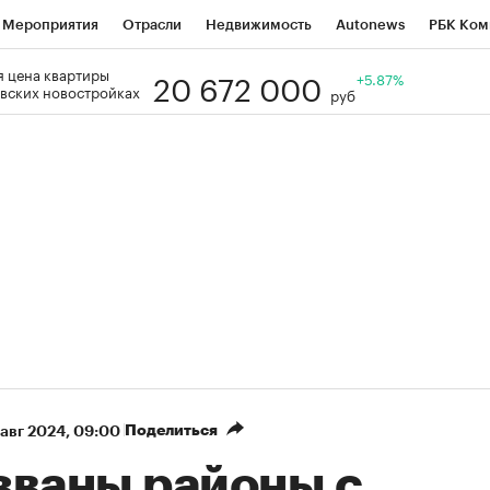
Мероприятия
Отрасли
Недвижимость
Autonews
РБК Ком
20 672 000
 цена квартиры
Образование
РБК Курсы
РБК Life
Тренды
+5.87%
Визионеры
Н
вских новостройках
руб
Дискуссионный клуб
Исследования
Кредитные рейтинги
Фр
Спецпроекты
Проверка контрагентов
Политика
Экономи
к наличной валюты
Поделиться
 авг 2024, 09:00
званы районы с