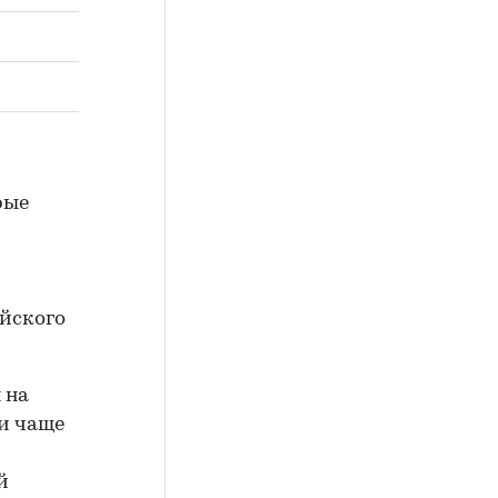
рые
йского
 на
 и чаще
й