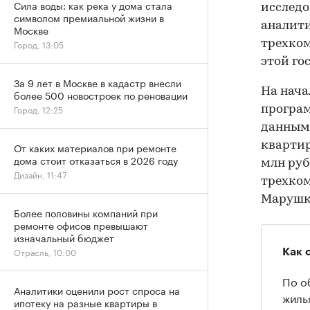
Сила воды: как река у дома стала
исследо
символом премиальной жизни в
аналити
Москве
трехко
Город, 13:05
этой го
За 9 лет в Москве в кадастр внесли
На нача
более 500 новостроек по реновации
Город, 12:25
програм
данным 
квартир
От каких материалов при ремонте
дома стоит отказаться в 2026 году
млн руб
Дизайн, 11:47
трехком
Марушки
Более половины компаний при
ремонте офисов превышают
изначальный бюджет
Отрасль, 10:00
Как 
По о
Аналитики оценили рост спроса на
жиль
ипотеку на разные квартиры в