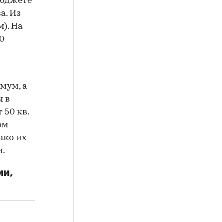
бюджете
а. Из
м). На
50
мум, а
 в
 50 кв.
ом
нако их
и.
ми,