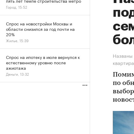
пять лет темпе строительства метро
Город, 15:52
по
се
Спрос на новостройки Москвы и
области снизился за год почти на
20%
бо
Жилье, 15:39
Названы 
Спрос на ипотеку в июле вернулся к
квартир
естественному уровню после
ажиотажа
Деньги, 13:32
Помим
по об
выбор
новос