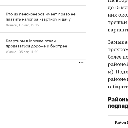
На втор
до 15 м
Кто из пенсионеров имеет право не
них окол
платить налог за квартиру и дачу
трешки (
Деньги, 05 авг, 12:15
вариант
Квартиры в Москве стали
Замыкае
продаваться дороже и быстрее
трехком
Жилье, 05 авг, 11:29
более 
районе 
м). Под
районе (
габарит
Район
подпа
Район 