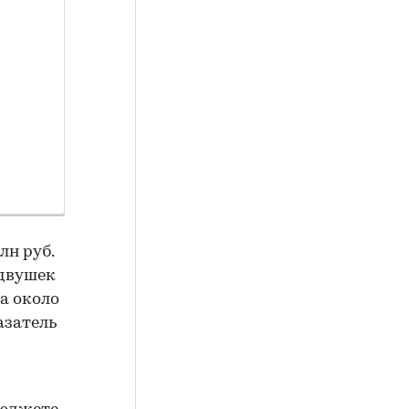
лн руб.
 двушек
а около
азатель