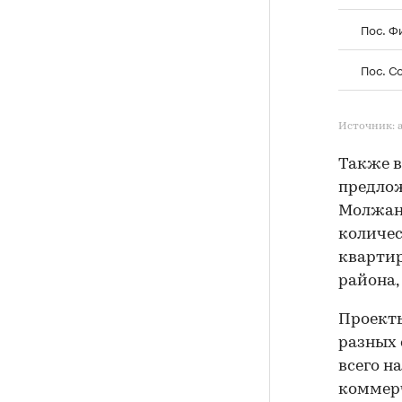
Пос. Ф
Пос. С
Источник: 
Также в
предлож
Молжани
количес
квартир
района,
Проекты
разных 
всего н
коммер