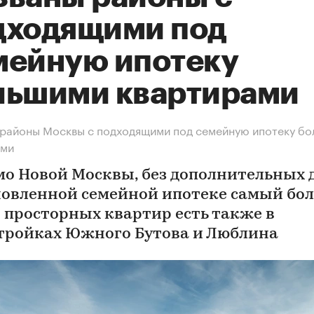
дходящими под
мейную ипотеку
льшими квартирами
районы Москвы с подходящими под семейную ипотеку б
ами
о Новой Москвы, без дополнительных 
новленной семейной ипотеке самый бо
 просторных квартир есть также в
тройках Южного Бутова и Люблина