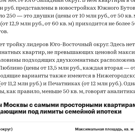
ом месте Юго-Западный округ. В нем квартиры в 
лн руб. представлены в новостройках Южного Бутов
о 250 — это двушки (цены от 10 млн руб., от 50 кв. 
от 12,9 млн руб., от 60 кв. м) приходится не более 
ов.
т тройку лидеров Юго-Восточный округ. Здесь нет
натных квартир, не превышающих ценовой макси
половины подходящих двухкомнатных расположены
Люблино (цены от 13,5 млн руб., каждая вторая — от
ходящие варианты также имеются в Нижегородск
от 11,2 млн руб.) и Печатниках (от 12 млн руб.). Од
ы, как правило, меньше 50 кв. м, говорят аналитик
ы Москвы с самыми просторными квартира
дающими под лимиты семейной ипотеки
(округ)
Максимальная площадь, кв. м