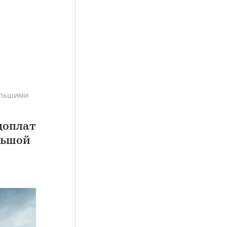
ольшими
доплат
льшой