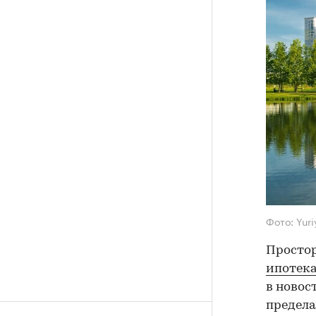
Фото: Yur
Просто
ипотек
в новос
предела