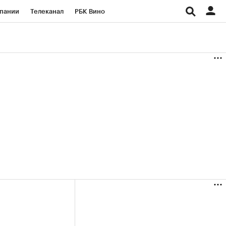
пании
Телеканал
РБК Вино
ациональные проекты
Город
аншизы
Газета
ка
Бизнес