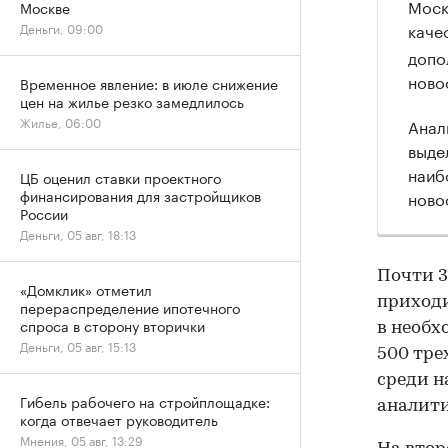
Москв
Москве
каче
Деньги, 09:00
допо
ново
Временное явление: в июле снижение
цен на жилье резко замедлилось
Жилье, 06:00
Анал
выде
наиб
ЦБ оценил ставки проектного
финансирования для застройщиков
ново
России
Деньги, 05 авг, 18:13
Почти 3
«Домклик» отметил
приходи
перераспределение ипотечного
спроса в сторону вторички
в необх
Деньги, 05 авг, 15:13
500 тре
среди н
Гибель рабочего на стройплощадке:
аналит
когда отвечает руководитель
Мнения, 05 авг, 13:29