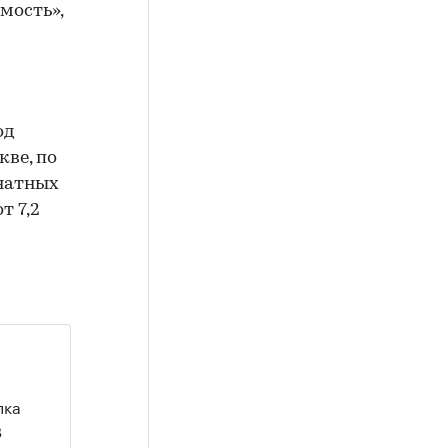
мость»,
од
кве, по
мнатных
т 7,2
пка
В