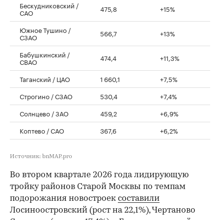
Бескудниковский /
475,8
+15%
САО
Южное Тушино /
566,7
+13%
СЗАО
Бабушкинский /
474,4
+11,3%
СВАО
Таганский / ЦАО
1 660,1
+7,5%
Строгино / СЗАО
530,4
+7,4%
Солнцево / ЗАО
459,2
+6,9%
Коптево / САО
367,6
+6,2%
Источник: bnMAP.pro
Во втором квартале 2026 года лидирующую
тройку районов Старой Москвы по темпам
подорожания новостроек
составили
Лосиноостровский (рост на 22,1%), Чертаново