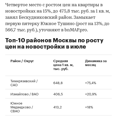
Четвертое место с ростом цен на квартиры в
новостройках на 15%, до 475,8 тыс. руб. за 1 кв. м,
занял Бескудниковский район. Замыкает
первую пятерку Южное Тушино (рост на 13%, до
566,7 тыс. руб.), уточняют в bnMAP.pro.
Топ-10 районов Москвы по росту
цен на новостройки в июле
00:00
/
00:00
Район / Округ
Средняя
Динамика за
цена 1 кв. м,
месяц
тыс. руб.
Тимирязевский /
648,8
+75,4%
САО
Измайлово / ВАО
406,5
+20,9%
Южное
Медведково /
413,2
+18%
СВАО