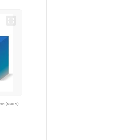
жи (мены)