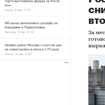
торги выставлена двушка за ₽32,6
млн
сн
Город, 07 авг, 17:20
вт
ИИ начал выписывать штрафы за
борщевик в Подмосковье
Загород, 07 авг, 15:30
За ме
готов
Назван район Москвы с ростом цен
выраж
на новостройки в июле в 1,75 раза
Жилье, 07 авг, 13:55