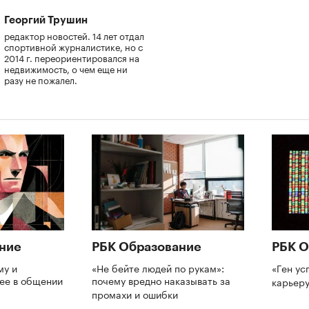
Георгий Трушин
редактор новостей. 14 лет отдал
спортивной журналистике, но с
2014 г. переориентировался на
недвижимость, о чем еще ни
разу не пожалел.
ние
РБК Образование
РБК О
му и
«Не бейте людей по рукам»:
«Ген ус
нее в общении
почему вредно наказывать за
карьеру
промахи и ошибки