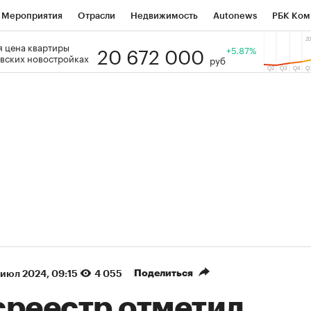
Мероприятия
Отрасли
Недвижимость
Autonews
РБК Ком
20 672 000
 цена квартиры
 РБК
РБК Образование
РБК Курсы
РБК Life
+5.87%
Тренды
Виз
вских новостройках
руб
ь
Крипто
РБК Бизнес-среда
Дискуссионный клуб
Исследо
зета
Спецпроекты СПб
Конференции СПб
Спецпроекты
кономика
Бизнес
Технологии и медиа
Финансы
Рынок на
(+90,76%)
(+34,79%)
 450
АФК «Система» ₽12
Купить
Ку
ПСБ к 29.07.27
прогноз БКС к 15.07.27
Поделиться
 июл 2024, 09:15
4 055
среестр отметил