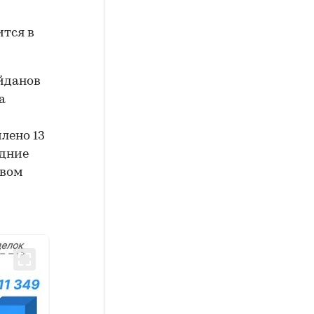
ится в
йданов
а
лено 13
едние
овом