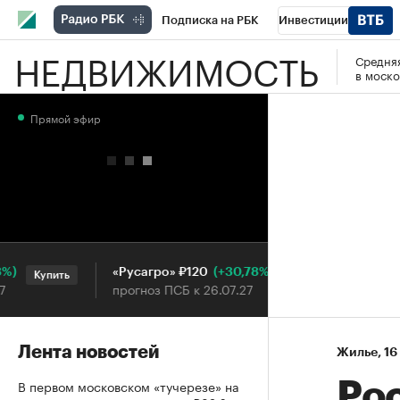
Подписка на РБК
Инвестиции
НЕДВИЖИМОСТЬ
Средняя
РБК Вино
Спорт
Школа управления
в моско
Национальные проекты
Город
Стил
Прямой эфир
Кредитные рейтинги
Франшизы
Га
Проверка контрагентов
Политика
Э
(+30,78%)
«Русагро» ₽120
Ozon ₽5
Купить
Купить
прогноз ПСБ к 26.07.27
прогноз 
Лента новостей
Жилье
⁠,
16
В первом московском «тучерезе» на
Ро