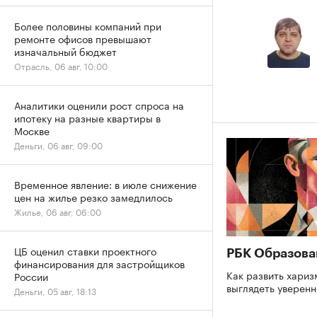
Более половины компаний при
ремонте офисов превышают
изначальный бюджет
Отрасль, 06 авг, 10:00
Аналитики оценили рост спроса на
ипотеку на разные квартиры в
Москве
Деньги, 06 авг, 09:00
Временное явление: в июле снижение
цен на жилье резко замедлилось
Жилье, 06 авг, 06:00
ЦБ оценил ставки проектного
РБК Образова
финансирования для застройщиков
Как развить хариз
России
выглядеть уверен
Деньги, 05 авг, 18:13