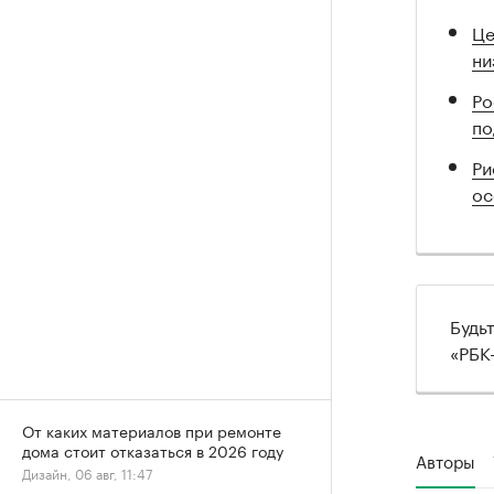
Це
ни
Ро
по
Ри
ос
Будь
«РБК
От каких материалов при ремонте
дома стоит отказаться в 2026 году
Авторы
Дизайн, 06 авг, 11:47