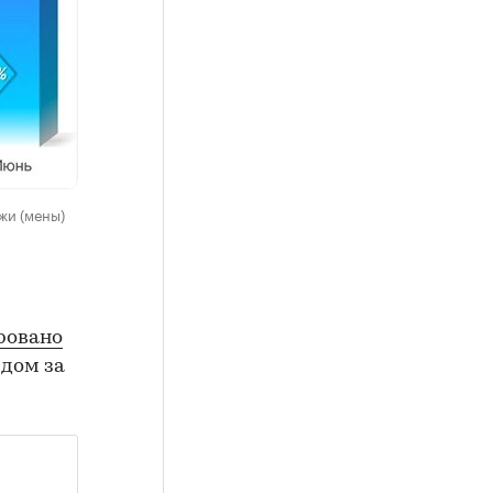
жи (мены)
ровано
рдом за