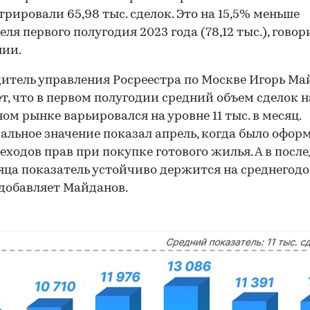
трировали 65,98 тыс. сделок. Это на 15,5% меньше
ля первого полугодия 2023 года (78,12 тыс.), говор
нии.
итель управления Росреестра по Москве Игорь Ма
т, что в первом полугодии средний объем сделок н
ом рынке варьировался на уровне 11 тыс. в месяц.
льное значение показал апрель, когда было оформ
реходов прав при покупке готового жилья. А в посл
яца показатель устойчиво держится на среднегод
 добавляет Майданов.
00:00
/
00:00