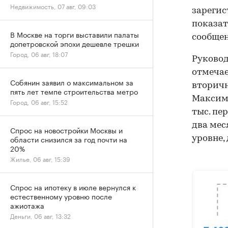
Недвижимость, 07 авг, 09:03
зарегис
показате
В Москве на торги выставили палаты
сообще
допетровской эпохи дешевле трешки
Город, 06 авг, 18:07
Руковод
отмечае
Собянин заявил о максимальном за
вторичн
пять лет темпе строительства метро
Максима
Город, 06 авг, 15:52
тыс. пе
два мес
Спрос на новостройки Москвы и
области снизился за год почти на
уровне,
20%
Жилье, 06 авг, 15:39
Спрос на ипотеку в июле вернулся к
естественному уровню после
ажиотажа
Деньги, 06 авг, 13:32