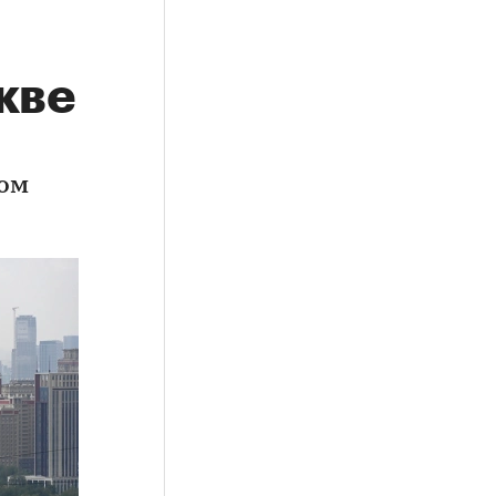
кве
вом