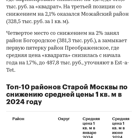
тыс. руб. за «квадрат». На третьей позиции со
снижением на 2,1% оказался Можайский район
(328,5 тыс. руб. за 1 кв. м).
Четвертое место со снижением на 2% занял
район Богородское (381,3 тыс. руб.), а замыкает
первую пятерку район Преображенское, где
средняя цена «квадрата» снизилась с начала
года на 1,7%, до 487,8 тыс. руб., уточняют в Est-a-
Tet.
Топ-10 районов Старой Москвы по
снижению средней цены 1 кв. м в
2024 году
Район
Округ
Средняя
Средняя
цена 1
цена 1
кв. м в
кв. м в
январе
июне
2024
2024