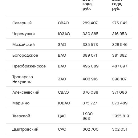
00:00
/
00:00
года,
года,
руб.
руб.
Северный
СВАО
289 407
275 042
Черемушки
ЮЗАО
330 885
316 953
Можайский
ЗАО
335 573
328 546
Богородское
ВАО
389 071
381 382
Преображенское
ВАО
496 089
487 897
Тропарево-
ЗАО
403 916
398 107
Никулино
Алексеевский
СВАО
376 088
371 086
Марьино
ЮВАО
375 727
373 489
1 930
Тверской
ЦАО
1 925 819
963
Дмитровский
САО
302 700
302 051