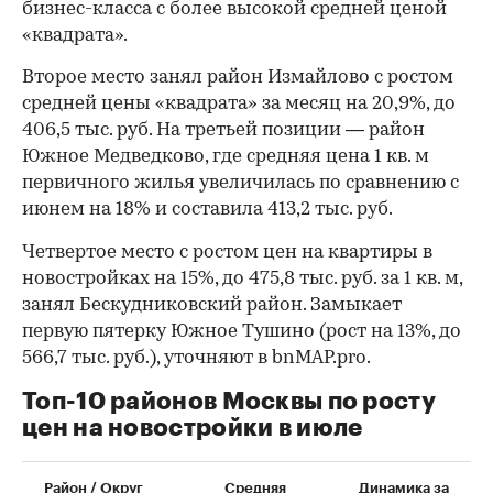
бизнес-класса с более высокой средней ценой
«квадрата».
Второе место занял район Измайлово с ростом
средней цены «квадрата» за месяц на 20,9%, до
406,5 тыс. руб. На третьей позиции — район
Южное Медведково, где средняя цена 1 кв. м
первичного жилья увеличилась по сравнению с
июнем на 18% и составила 413,2 тыс. руб.
Четвертое место с ростом цен на квартиры в
новостройках на 15%, до 475,8 тыс. руб. за 1 кв. м,
занял Бескудниковский район. Замыкает
первую пятерку Южное Тушино (рост на 13%, до
566,7 тыс. руб.), уточняют в bnMAP.pro.
Топ-10 районов Москвы по росту
цен на новостройки в июле
00:00
/
00:00
Район / Округ
Средняя
Динамика за