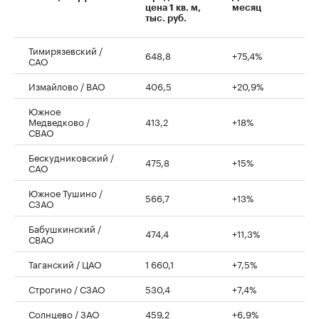
цена 1 кв. м,
месяц
тыс. руб.
Тимирязевский /
648,8
+75,4%
САО
Измайлово / ВАО
406,5
+20,9%
Южное
Медведково /
413,2
+18%
СВАО
Бескудниковский /
475,8
+15%
САО
Южное Тушино /
566,7
+13%
СЗАО
Бабушкинский /
474,4
+11,3%
СВАО
Таганский / ЦАО
1 660,1
+7,5%
Строгино / СЗАО
530,4
+7,4%
Солнцево / ЗАО
459,2
+6,9%